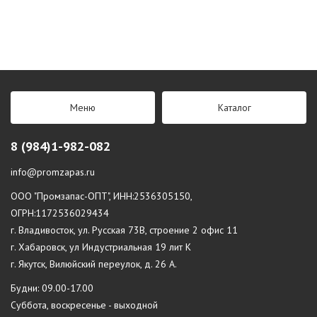
Меню
Каталог
8 (984)1-982-082
info@promzapas.ru
ООО "Промзапас-ОПТ", ИНН:2536305150,
ОГРН:1172536029434
г. Владивосток, ул. Русская 73В, строение 2 офис 11
г. Хабаровск, ул Индустриальная 19 лит К
г. Якутск, Вилюйский переулок, д. 26 А.
Будни: 09.00-17.00
Суббота, воскресенье - выходной