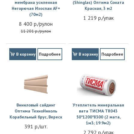
мембрана усиленная
(Shinglas) Оптима Соната
Негорючая Изоспан АF+
Красная, 3 м2
(70м2)
1 219 р./упак
8 400 р./рулон
11 201 р./рулон
В корзину
Подробнее
В корзину
Подробнее
Виниловый сайдинг
Утеплитель минеральная
Оптима ТехноНиколь
вата ТИСМА TR043
Корабельный брус, Вереск
50*1200*8300 (2 мата,
1м3; 19.9м2)
391 р./шт.
2 792 р./упак