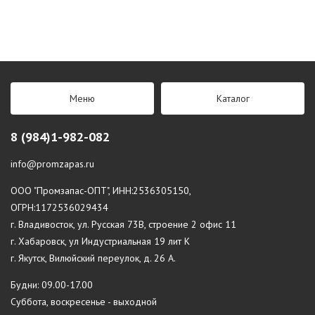
Меню
Каталог
8 (984)1-982-082
info@promzapas.ru
ООО "Промзапас-ОПТ", ИНН:2536305150,
ОГРН:1172536029434
г. Владивосток, ул. Русская 73В, строение 2 офис 11
г. Хабаровск, ул Индустриальная 19 лит К
г. Якутск, Вилюйский переулок, д. 26 А.
Будни: 09.00-17.00
Суббота, воскресенье - выходной