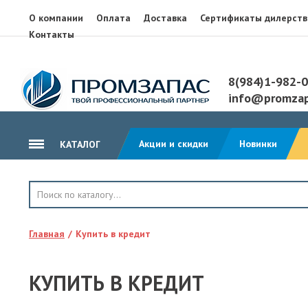
О компании
Оплата
Доставка
Сертификаты дилерств
Контакты
8(984)1-982-
info@promzap
Акции и скидки
Новинки
КАТАЛОГ
ГИДРОИЗОЛЯЦИЯ
КРОВЛЯ
Главная
Купить в кредит
ТЕПЛОИЗОЛЯЦИЯ
ГЕОТЕКСТИЛЬ
КУПИТЬ В КРЕДИТ
КЛЕЙ, ПЕНА, ГЕРМЕТИКИ
ОСП, ЛАМ. ФАНЕРА