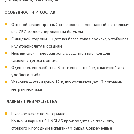
ультрафиолета, снега и льда?
ОСОБЕННОСТИ И СОСТАВ
Основой служит прочный стеклохолст, пропитанный окисленным
или СБС-модифицированным битумом
С лицевой стороны — цветная базальтовая посыпка, устойчивая
к ультрафиолету и осадкам
Нижний слой — клеевая зона с защитной плёнкой для
самоклеящегося монтажа
Один элемент разбит на 3 сегмента — по 1 м, с насечкой для
удобного сгиба
Упаковка — стандартно 12 п, что соответствует 12 погонным
метрам монтажа
ГЛАВНЫЕ ПРЕИМУЩЕСТВА
Высокое качество материалов:
Коньки и карнизы SHINGLAS производятся из прочного,
стойкого к погодным испытаниям сырья. Современные