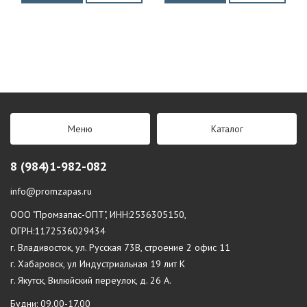
Меню
Каталог
8 (984)1-982-082
info@promzapas.ru
ООО "Промзапас-ОПТ", ИНН:2536305150,
ОГРН:1172536029434
г. Владивосток, ул. Русская 73В, строение 2 офис 11
г. Хабаровск, ул Индустриальная 19 лит К
г. Якутск, Вилюйский переулок, д. 26 А.
Будни: 09.00-17.00