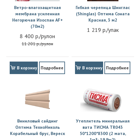
Ветро-влагозащитная
Гибкая черепица Шинглас
мембрана усиленная
(Shinglas) Оптима Соната
Негорючая Изоспан АF+
Красная, 3 м2
(70м2)
1 219 р./упак
8 400 р./рулон
11 201 р./рулон
В корзину
Подробнее
В корзину
Подробнее
Виниловый сайдинг
Утеплитель минеральная
Оптима ТехноНиколь
вата ТИСМА TR043
Корабельный брус, Вереск
50*1200*8300 (2 мата,
1м3; 19.9м2)