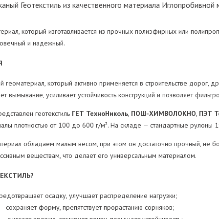
тканый
Геотекстиль из качественного материала
Иглопробивной м
атериал, который изготавливается из прочных полиэфирных или полипро
говечный и надежный.
Я
ий геоматериал, который активно применяется в строительстве дорог, д
т вымывание, усиливает устойчивость конструкций и позволяет фильтро
редставлен геотекстиль
ГЕТ ТехноНиколь
,
ПОШ-ХИМВОЛОКНО
,
ПЭТ Т
лы плотностью от 100 до 600 г/м². На складе — стандартные рулоны 1
териал обладаем малым весом, при этом он достаточно прочный, не бои
рессивным веществам, что делает его универсальным материалом.
ТЕКСТИЛЬ?
редотвращает осадку, улучшает распределение нагрузки;
— сохраняет форму, препятствует прорастанию сорняков;