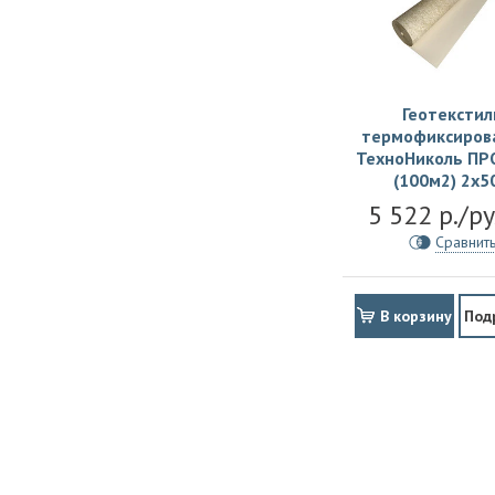
Геотекстил
термофиксиров
ТехноНиколь ПР
(100м2) 2х5
5 522 р./р
Сравнит
В корзину
Под