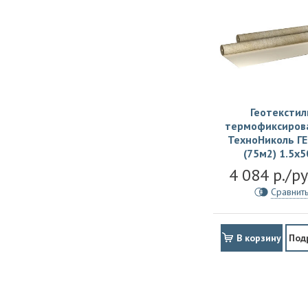
Геотекстил
термофиксиров
ТехноНиколь ГЕ
(75м2) 1.5х
4 084 р./р
Сравнит
В корзину
Под