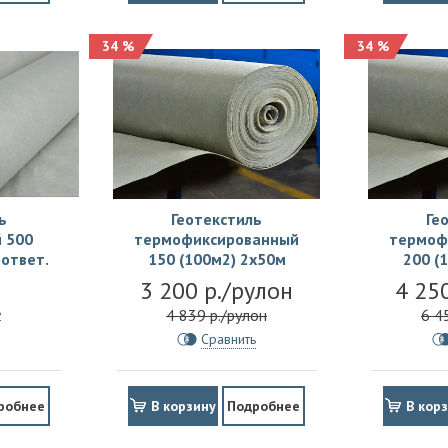
34 %
34 %
ь
Геотекстиль
Ге
 500
термофиксированный
термоф
оответ.
150 (100м2) 2х50м
200 (
3 200 р./рулон
4 25
ь
4 839 р./рулон
6 4
Сравнить
робнее
В корзину
Подробнее
В кор