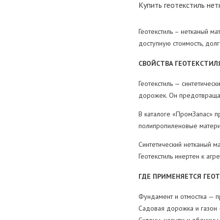
Купить геотекстиль не
Геотекстиль – нетканый м
доступную стоимость, дол
СВОЙСТВА ГЕОТЕКСТИЛ
Геотекстиль — синтетическ
дорожек. Он предотвращае
В каталоге «ПромЗапас» п
полипропиленовые материа
Синтетический нетканый ма
Геотекстиль инертен к аг
ГДЕ ПРИМЕНЯЕТСЯ ГЕО
Фундамент и отмостка — п
Садовая дорожка и газон 