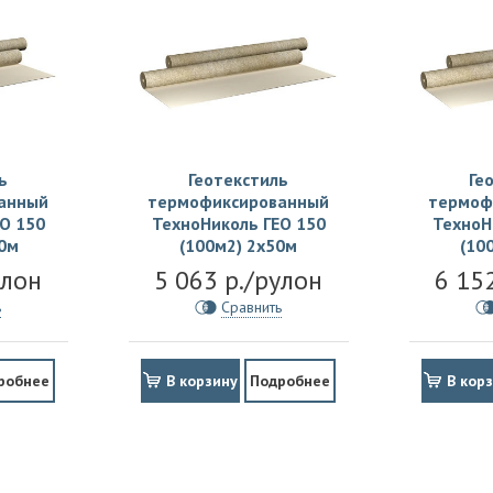
ь
Геотекстиль
Ге
анный
термофиксированный
термоф
О 150
ТехноНиколь ГЕО 150
ТехноН
50м
(100м2) 2х50м
(10
улон
5 063 р./рулон
6 15
ь
Сравнить
робнее
В корзину
Подробнее
В кор