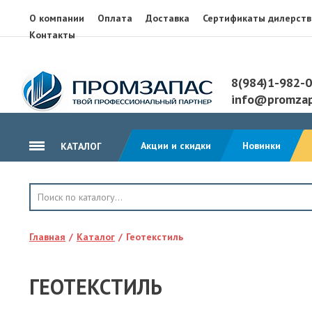
О компании
Оплата
Доставка
Сертификаты дилерств
Контакты
8(984)1-982-
info@promzap
Акции и скидки
Новинки
КАТАЛОГ
ГИДРОИЗОЛЯЦИЯ
КРОВЛЯ
Главная
Каталог
Геотекстиль
ТЕПЛОИЗОЛЯЦИЯ
ГЕОТЕКСТИЛЬ
ГЕОТЕКСТИЛЬ
КЛЕЙ, ПЕНА, ГЕРМЕТИКИ
ОСП, ЛАМ. ФАНЕРА