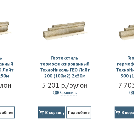
ь
Геотекстиль
Ге
анный
термофиксированный
термоф
О Лайт
ТехноНиколь ГЕО Лайт
ТехноНи
х50м
200 (100м2) 2х50м
300 (
улон
5 201 р./рулон
7 70
ь
Сравнить
робнее
В корзину
Подробнее
В кор