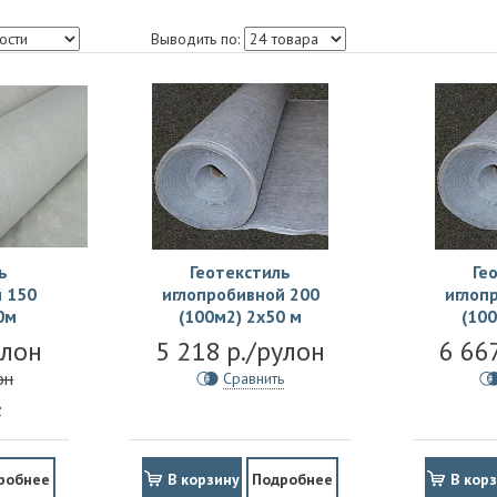
Выводить по:
ь
Геотекстиль
Ге
 150
иглопробивной 200
иглоп
0м
(100м2) 2х50 м
(100
улон
5 218 р./рулон
6 66
он
Сравнить
ь
робнее
В корзину
Подробнее
В кор