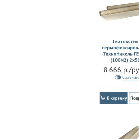
Геотекстил
термофиксиров
ТехноНиколь ГЕ
(100м2) 2х5
8 666 р./р
Сравнит
В корзину
Под