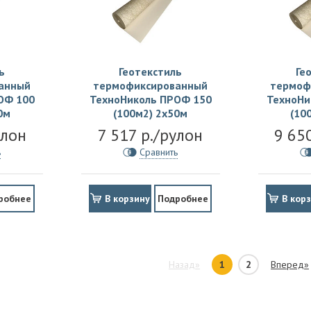
ь
Геотекстиль
Ге
анный
термофиксированный
термоф
ОФ 100
ТехноНиколь ПРОФ 150
ТехноНи
0м
(100м2) 2х50м
(10
улон
7 517 р./рулон
9 65
ь
Сравнить
робнее
В корзину
Подробнее
В кор
Назад»
1
2
Вперед»