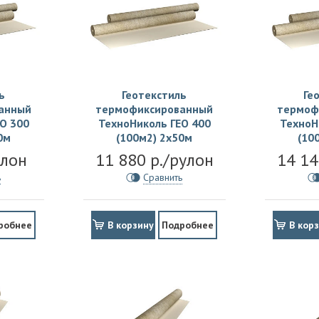
ь
Геотекстиль
Ге
анный
термофиксированный
термоф
О 300
ТехноНиколь ГЕО 400
ТехноН
0м
(100м2) 2х50м
(10
улон
11 880 р./рулон
14 14
ь
Сравнить
робнее
В корзину
Подробнее
В кор