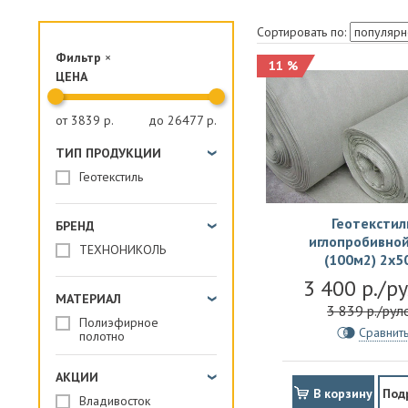
ПАРОИЗОЛЯЦИЯ И ГИДРОВЕТРОЗАЩИТА
Сортировать по:
ОГНЕЗАЩИТА, МАТЫ
Фильтр
×
11 %
ЦЕНА
ФАСАД
СТРОИТЕЛЬНАЯ ХИМИЯ
от
3839
р.
до
26477
р.
КРЕПЕЖИ
ТИП ПРОДУКЦИИ
ГИДРОШПОНКИ
Геотекстиль
Геотекстил
БРЕНД
иглопробивной
ТЕХНОНИКОЛЬ
(100м2) 2х5
3 400 р./р
МАТЕРИАЛ
3 839 р./рул
Полиэфирное
Сравнит
полотно
АКЦИИ
В корзину
Под
Владивосток