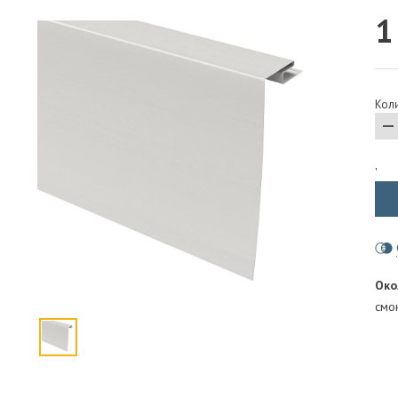
1
ПАРОИЗОЛЯЦИЯ И ГИДРОВЕТРОЗАЩИТА
ОГНЕЗАЩИТА, МАТЫ
ФАСАД
Коли
СТРОИТЕЛЬНАЯ ХИМИЯ
КРЕПЕЖИ
ГИДРОШПОНКИ
'
Око
смо