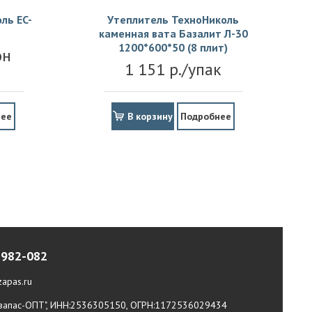
ль EC-
Утеплитель ТехноНиколь
каменная вата Базалит Л-30
1200*600*50 (8 плит)
он
1 151 р./упак
нее
В корзину
Подробнее
-982-082
apas.ru
апас-ОПТ", ИНН:2536305150, ОГРН:1172536029434