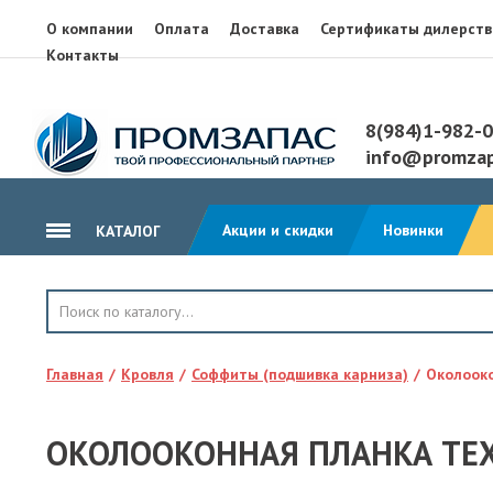
О компании
Оплата
Доставка
Сертификаты дилерств
Контакты
8(984)1-982-
info@promzap
Акции и скидки
Новинки
КАТАЛОГ
ГИДРОИЗОЛЯЦИЯ
КРОВЛЯ
Главная
Кровля
Соффиты (подшивка карниза)
Околооко
ТЕПЛОИЗОЛЯЦИЯ
ГЕОТЕКСТИЛЬ
ОКОЛООКОННАЯ ПЛАНКА ТЕ
КЛЕЙ, ПЕНА, ГЕРМЕТИКИ
ОСП, ЛАМ. ФАНЕРА