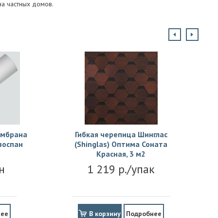
на частных домов.
ембрана
Гибкая черепица Шинглас
зоспан
(Shinglas) Оптима Соната
Красная, 3 м2
н
1 219 р./упак
нее
В корзину
Подробнее