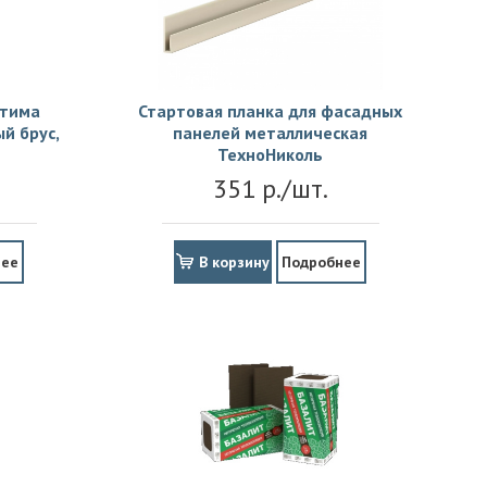
птима
Стартовая планка для фасадных
й брус,
панелей металлическая
ТехноНиколь
351 р./шт.
нее
В корзину
Подробнее