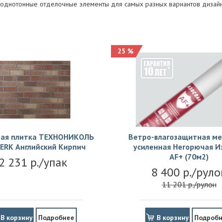
или однотонные отделочные элементы для самых разных вариантов дизай
25 %
ая плитка ТЕХНОНИКОЛЬ
Ветро-влагозащитная м
ERK Английский Кирпич
усиленная Негорючая И
АF+ (70м2)
2 231 р./упак
8 400 р./руло
11 201 р./рулон
В корзину
Подробнее
В корзину
Подроб