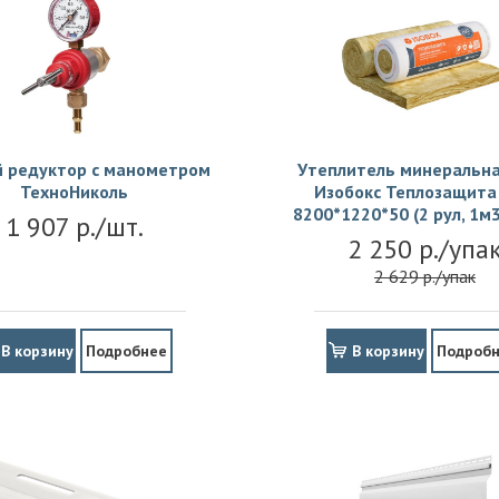
й редуктор с манометром
Утеплитель минеральна
ТехноНиколь
Изобокс Теплозащита 
8200*1220*50 (2 рул, 1м3
1 907 р./шт.
2 250 р./упа
2 629 р./упак
В корзину
Подробнее
В корзину
Подроб