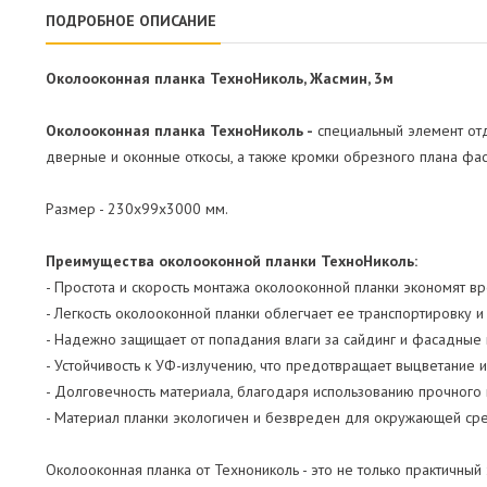
ПОДРОБНОЕ ОПИСАНИЕ
Околооконная планка ТехноНиколь, Жасмин, 3м
Околооконная планка ТехноНиколь -
специальный элемент отд
дверные и оконные откосы, а также кромки обрезного плана фа
Размер - 230х99х3000 мм.
Преимущества околооконной планки ТехноНиколь:
- Простота и скорость монтажа околооконной планки экономят в
- Легкость околооконной планки облегчает ее транспортировку и 
- Надежно защищает от попадания влаги за сайдинг и фасадные 
- Устойчивость к УФ-излучению, что предотвращает выцветание
- Долговечность материала, благодаря использованию прочного 
- Материал планки экологичен и безвреден для окружающей ср
Околооконная планка от Технониколь - это не только практичны