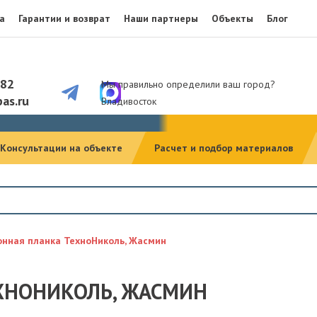
а
Гарантии и возврат
Наши партнеры
Объекты
Блог
082
Мы правильно определили ваш город?
as.ru
Владивосток
Консультации на объекте
Расчет и подбор материалов
нная планка ТехноНиколь, Жасмин
ХНОНИКОЛЬ, ЖАСМИН