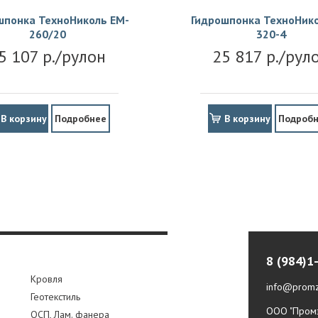
шпонка ТехноНиколь EM-
Гидрошпонка ТехноНико
260/20
320-4
5 107 р./рулон
25 817 р./рул
В корзину
Подробнее
В корзину
Подроб
8 (984)1
Кровля
info@promz
Геотекстиль
ООО "Промз
ОСП, Лам. фанера