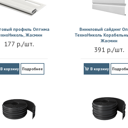
товый профиль Оптима
Виниловый сайдинг О
ехноНиколь, Жасмин
ТехноНиколь Корабельны
Жасмин
177 р./шт.
391 р./шт.
В корзину
Подробнее
В корзину
Подроб