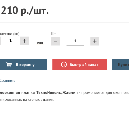
 210 р./шт.
чество (шт)
Шт
или
В корзину
Быстрый заказ
Купит
Сравнить
лооконная планка ТехноНиколь, Жасмин -
применяется для оконного
нтированных на стенах здания.