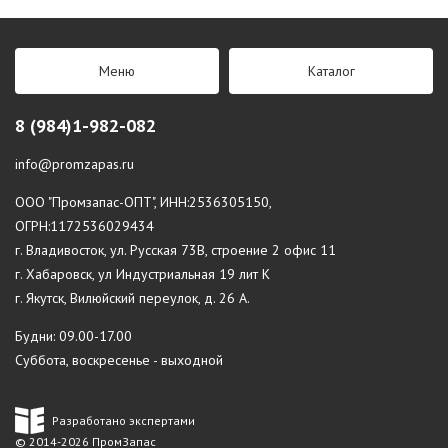
Меню
Каталог
8 (984)1-982-082
info@promzapas.ru
ООО "Промзапас-ОПТ", ИНН:2536305150,
ОГРН:1172536029434
г. Владивосток, ул. Русская 73В, строение 2 офис 11
г. Хабаровск, ул Индустриальная 19 лит К
г. Якутск, Вилюйский переулок, д. 26 А.
Будни: 09.00-17.00
Суббота, воскресенье - выходной
Разработано экспертами
© 2014-2026 ПромЗапас