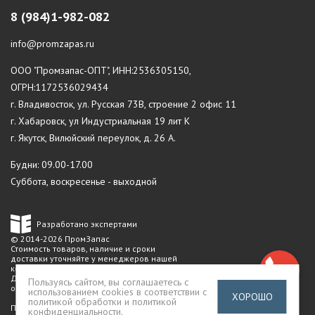
8 (984)1-982-082
info@promzapas.ru
ООО "Промзапас-ОПТ", ИНН:2536305150,
ОГРН:1172536029434
г. Владивосток, ул. Русская 73В, строение 2 офис 11
г. Хабаровск, ул Индустриальная 19 лит К
г. Якутск, Вилюйский переулок, д. 26 А.
Будни: 09.00-17.00
Суббота, воскресенье - выходной
Разработано экспертами
© 2014-2026 ПромЗапас
Стоимость товаров, наличие и сроки
доставки уточняйте у менеджеров нашей
компании.
Данный сайт не является публичной
Пользуясь сайтом, вы соглашаетесь с
офертой
использованием cookies в соответствии с
ХОРОШО
политикой обработки и политикой
Политика конфиденциальности
конфиденциальности
.