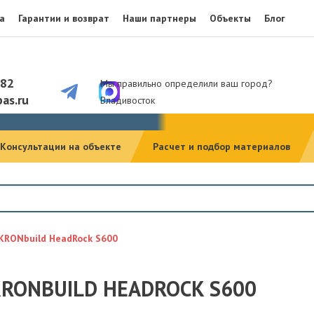
а
Гарантии и возврат
Наши партнеры
Объекты
Блог
082
Мы правильно определили ваш город?
as.ru
Владивосток
Консультации на объекте
Расчет и подбор материалов
KRONbuild HeadRock S600
RONBUILD HEADROCK S600