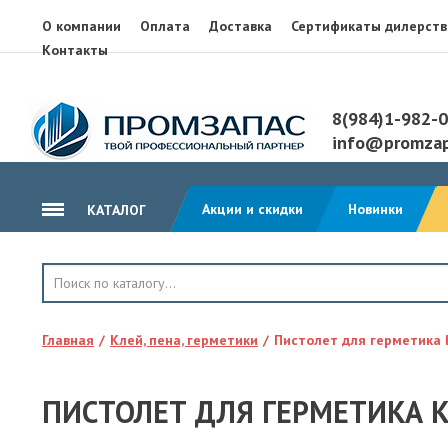
О компании
Оплата
Доставка
Сертификаты дилерств
Контакты
8(984)1-982-
info@promzap
Акции и скидки
Новинки
КАТАЛОГ
ГИДРОИЗОЛЯЦИЯ
КРОВЛЯ
Главная
Клей, пена, герметики
Пистолет для герметика 
ТЕПЛОИЗОЛЯЦИЯ
ГЕОТЕКСТИЛЬ
ПИСТОЛЕТ ДЛЯ ГЕРМЕТИКА K
КЛЕЙ, ПЕНА, ГЕРМЕТИКИ
ОСП, ЛАМ. ФАНЕРА