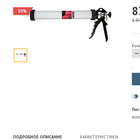
8
ПАРОИЗОЛЯЦИЯ И ГИДРОВЕТРОЗАЩИТА
20%
ОГНЕЗАЩИТА, МАТЫ
1 0
ФАСАД
СТРОИТЕЛЬНАЯ ХИМИЯ
Коли
КРЕПЕЖИ
ГИДРОШПОНКИ
'
Пис
исп
ПОДРОБНОЕ ОПИСАНИЕ
ХАРАКТЕРИСТИКИ