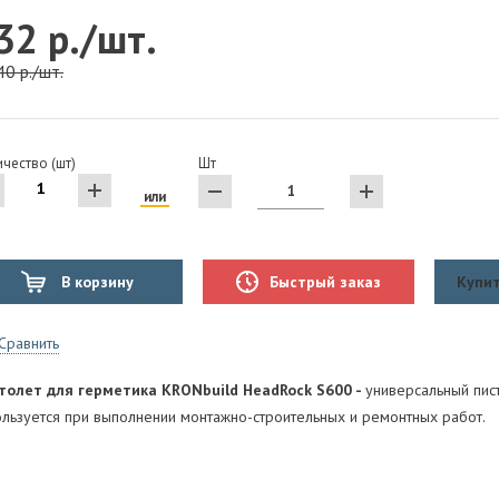
32 р./шт.
40 р./шт.
чество (шт)
Шт
или
В корзину
Быстрый заказ
Купит
Сравнить
толет для герметика KRONbuild HeadRock S600 -
универсальный пис
ользуется при выполнении монтажно-строительных и ремонтных работ.