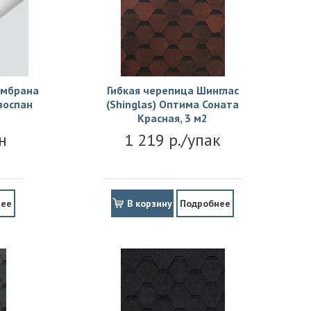
ембрана
Гибкая черепица Шинглас
зоспан
(Shinglas) Оптима Соната
Красная, 3 м2
н
1 219 р./упак
нее
В корзину
Подробнее