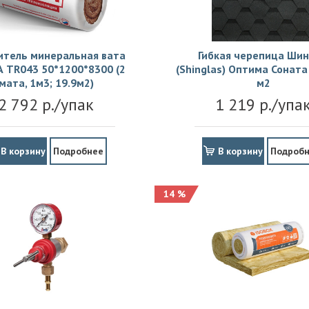
итель минеральная вата
Гибкая черепица Шин
 TR043 50*1200*8300 (2
(Shinglas) Оптима Соната 
мата, 1м3; 19.9м2)
м2
2 792 р./упак
1 219 р./упа
В корзину
Подробнее
В корзину
Подроб
14 %