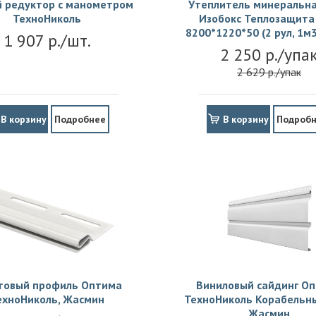
й редуктор с манометром
Утеплитель минеральна
ТехноНиколь
Изобокс Теплозащита 
8200*1220*50 (2 рул, 1м3
1 907 р./шт.
2 250 р./упа
2 629 р./упак
В корзину
Подробнее
В корзину
Подроб
товый профиль Оптима
Виниловый сайдинг О
ехноНиколь, Жасмин
ТехноНиколь Корабельны
Жасмин