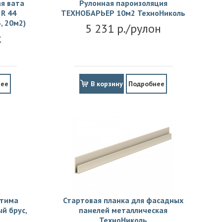
я вата
Рулонная пароизоляция
R 44
ТЕХНОБАРЬЕР 10м2 ТехноНиколь
, 20м2)
5 231 р./рулон
к
нее
В корзину
Подробнее
птима
Стартовая планка для фасадных
й брус,
панелей металлическая
ТехноНиколь