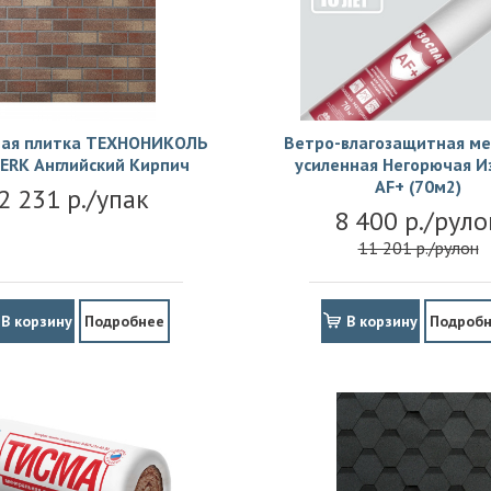
ая плитка ТЕХНОНИКОЛЬ
Ветро-влагозащитная м
ERK Английский Кирпич
усиленная Негорючая И
АF+ (70м2)
2 231 р./упак
8 400 р./руло
11 201 р./рулон
В корзину
Подробнее
В корзину
Подроб