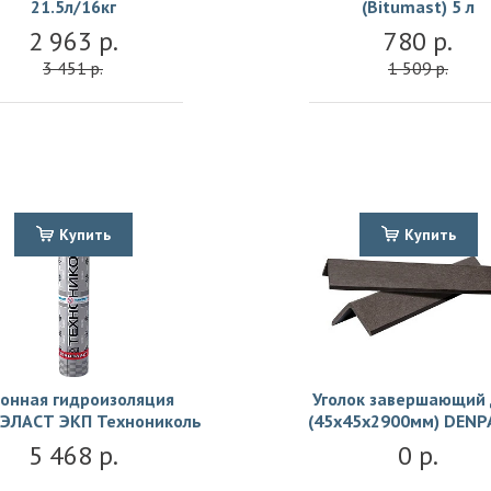
21.5л/16кг
(Bitumast) 5 л
2 963 р.
780 р.
3 451 р.
1 509 р.
Купить
Купить
онная гидроизоляция
Уголок завершающий
ЭЛАСТ ЭКП Технониколь
(45х45х2900мм) DENP
5 468 р.
0 р.