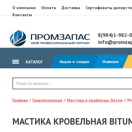
О компании
Оплата
Доставка
Сертификаты дилерств
Контакты
8(984)1-982-
info@promzap
Акции и скидки
Новинки
КАТАЛОГ
ГИДРОИЗОЛЯЦИЯ
КРОВЛЯ
Главная
Гидроизоляция
Мастика и праймеры, битум
Ма
ТЕПЛОИЗОЛЯЦИЯ
ГЕОТЕКСТИЛЬ
МАСТИКА КРОВЕЛЬНАЯ BITUM
КЛЕЙ, ПЕНА, ГЕРМЕТИКИ
ОСП, ЛАМ. ФАНЕРА