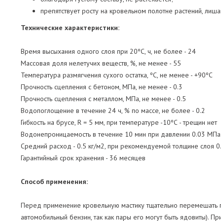
препятствует росту на кровельном полотне растений, лиша
Технические характеристики:
Время высыхания одного слоя при 20ºС, ч, не более - 24
Массовая доля нелетучих веществ, %, не менее - 55
Температура размягчения сухого остатка, ºС, не менее - +90ºС
Прочность сцепления с бетоном, МПа, не менее - 0.3
Прочность сцепления с металлом, МПа, не менее - 0.5
Водопоглощение в течение 24 ч, % по массе, не более - 0.2
Гибкость на брусе, R = 5 мм, при температуре -10ºС - трещин нет
Водонепроницаемость в течение 10 мин при давлении 0.03 МПа
Средний расход - 0.5 кг/м2, при рекомендуемой толщине слоя 0
Гарантийный срок хранения - 36 месяцев
Способ применения:
Перед применение кровельную мастику тщательно перемешать п
автомобильный бензин, так как пары его могут быть ядовиты). П