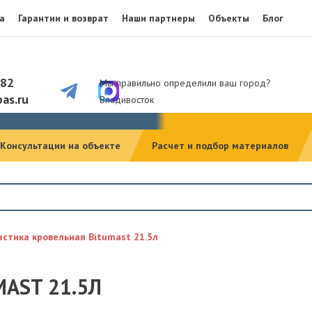
а
Гарантии и возврат
Наши партнеры
Объекты
Блог
082
Мы правильно определили ваш город?
as.ru
Владивосток
Консультации на объекте
Расчет и подбор материалов
стика кровельная Bitumast 21.5л
AST 21.5Л