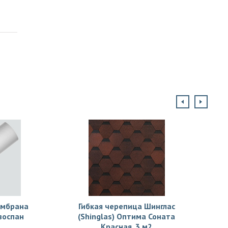
ембрана
Гибкая черепица Шинглас
зоспан
(Shinglas) Оптима Соната
Красная, 3 м2