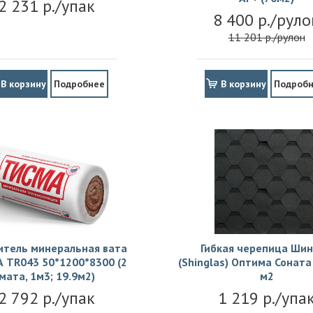
2 231 р./упак
8 400 р./руло
11 201 р./рулон
В корзину
Подробнее
В корзину
Подроб
итель минеральная вата
Гибкая черепица Шин
 TR043 50*1200*8300 (2
(Shinglas) Оптима Соната 
мата, 1м3; 19.9м2)
м2
2 792 р./упак
1 219 р./упа