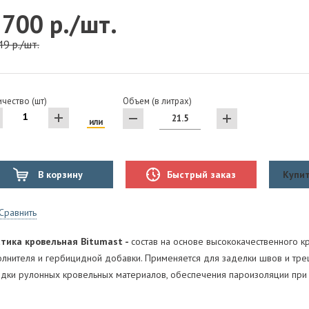
 700 р./шт.
49 р./шт.
чество (шт)
Объем (в литрах)
или
В корзину
Быстрый заказ
Купит
Сравнить
тика кровельная Bitumast -
состав на основе высококачественного кр
олнителя и гербицидной добавки. Применяется для заделки швов и тре
адки рулонных кровельных материалов, обеспечения пароизоляции при 