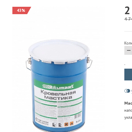
2
ПАРОИЗОЛЯЦИЯ И ГИДРОВЕТРОЗАЩИТА
43%
ОГНЕЗАЩИТА, МАТЫ
4 7
ФАСАД
СТРОИТЕЛЬНАЯ ХИМИЯ
Коли
КРЕПЕЖИ
ГИДРОШПОНКИ
'
Мас
нап
укл