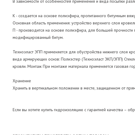
В зависимости от особенностей применения и вида посыпки разл
К - создается на основе полиэфира, пропитанного битумным вяж
Основная область применения: устройство верхнего слоя кровел
П - производится на основе полиэфира, для большей прочности 
модифицированный битум.
Техноэласт ЭПП применяется для обустройства нижнего слоя кро
вида армирующих основ: Полиэстер (Техноэласт ЭКП/ЭПП) Стекло
кровли. Монтаж При монтаже материала применяется газовая го
Хранение
Хранить в вертикальном положении в месте, защищенном от пря
Если вы хотите купить гидроизоляцию с гарантией качества – обр