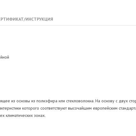
ЕРТИФИКАТ/ИНСТРУКЦИЯ
ойной
оящее из основы из полиэфира или стекловолокна. На основу с двух 
рактеристики которого соответствуют высочайшим европейским станда
ех климатических зонах.