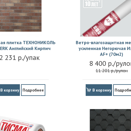
ая плитка ТЕХНОНИКОЛЬ
Ветро-влагозащитная м
ERK Английский Кирпич
усиленная Негорючая И
АF+ (70м2)
2 231 р./упак
8 400 р./руло
11 201 р./рулон
В корзину
Подробнее
В корзину
Подроб