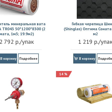
итель минеральная вата
Гибкая черепица Шин
 TR043 50*1200*8300 (2
(Shinglas) Оптима Соната 
мата, 1м3; 19.9м2)
м2
2 792 р./упак
1 219 р./упа
В корзину
Подробнее
В корзину
Подроб
14 %