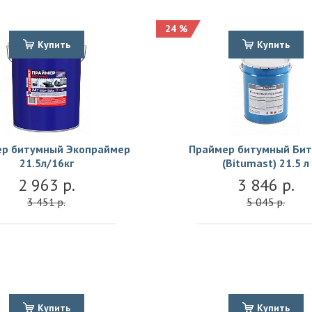
24 %
Купить
Купить
р битумный Экопраймер
Праймер битумный Бит
21.5л/16кг
(Bitumast) 21.5 л
2 963 р.
3 846 р.
3 451 р.
5 045 р.
Купить
Купить