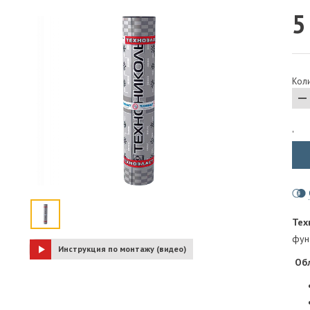
5
ПАРОИЗОЛЯЦИЯ И ГИДРОВЕТРОЗАЩИТА
ОГНЕЗАЩИТА, МАТЫ
ФАСАД
Коли
СТРОИТЕЛЬНАЯ ХИМИЯ
КРЕПЕЖИ
ГИДРОШПОНКИ
'
Тех
фун
Инструкция по монтажу (видео)
Об