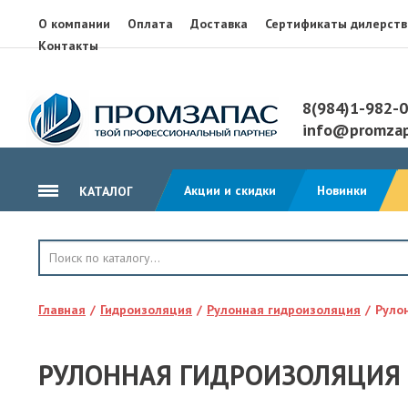
О компании
Оплата
Доставка
Сертификаты дилерств
Контакты
8(984)1-982-
info@promzap
Акции и скидки
Новинки
КАТАЛОГ
ГИДРОИЗОЛЯЦИЯ
КРОВЛЯ
Главная
Гидроизоляция
Рулонная гидроизоляция
Руло
ТЕПЛОИЗОЛЯЦИЯ
ГЕОТЕКСТИЛЬ
РУЛОННАЯ ГИДРОИЗОЛЯЦИЯ 
КЛЕЙ, ПЕНА, ГЕРМЕТИКИ
ОСП, ЛАМ. ФАНЕРА