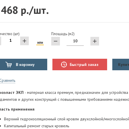
 468 р./шт.
чество (шт)
Площадь (м2)
или
В корзину
Быстрый заказ
Купит
Сравнить
ноэласт ЭКП
- материал класса премиум, предназначен для устройств
даментов и других конструкций с повышенными требованиями надежнос
ласть применения
Верхний гидроизоляционный слой кровли двухслойной/многослойно
Капитальный ремонт старых кровель