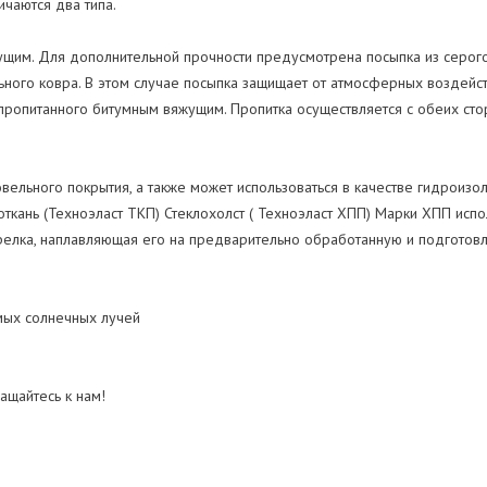
ичаются два типа.
ущим. Для дополнительной прочности предусмотрена посыпка из серого
ьного ковра. В этом случае посыпка защищает от атмосферных воздейс
пропитанного битумным вяжущим. Пропитка осуществляется с обеих сторо
вельного покрытия, а также может использоваться в качестве гидроизо
ткань (Техноэласт ТКП) Стеклохолст ( Техноэласт ХПП) Марки ХПП испо
релка, наплавляющая его на предварительно обработанную и подготов
мых солнечных лучей
ащайтесь к нам!