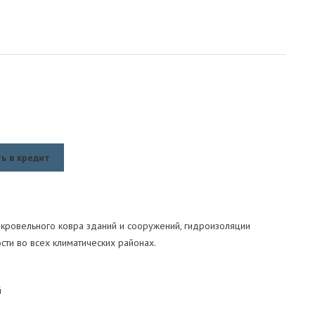
ь в кредит
а кровельного ковра зданий и сооружений, гидроизоляции
ти во всех климатических районах.
й