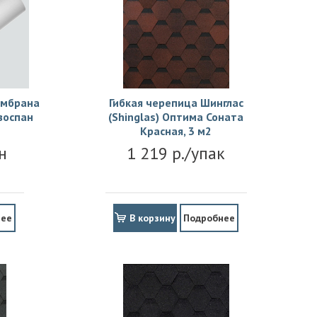
ембрана
Гибкая черепица Шинглас
зоспан
(Shinglas) Оптима Соната
Красная, 3 м2
н
1 219 р./упак
нее
В корзину
Подробнее