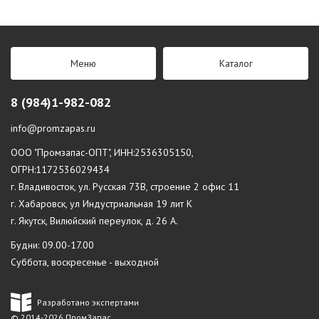
Меню
Каталог
8 (984)1-982-082
info@promzapas.ru
ООО "Промзапас-ОПТ", ИНН:2536305150,
ОГРН:1172536029434
г. Владивосток, ул. Русская 73В, строение 2 офис 11
г. Хабаровск, ул Индустриальная 19 лит К
г. Якутск, Вилюйский переулок, д. 26 А.
Будни: 09.00-17.00
Суббота, воскресенье - выходной
Разработано экспертами
© 2014-2026 ПромЗапас