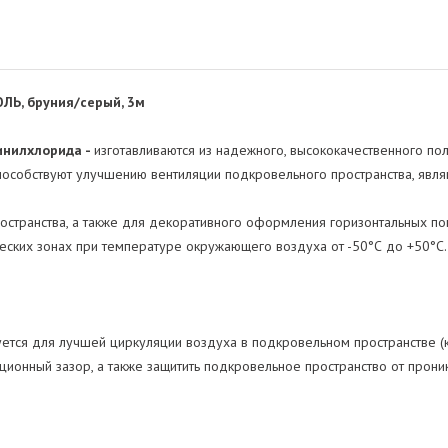
Ь, бруния/серый, 3м
инилхлорида -
изготавливаются из надежного, высококачественного п
особствуют улучшению вентиляции подкровельного пространства, явл
странства, а также для декоративного оформления горизонтальных пов
ческих зонах при температуре окружающего воздуха от -50°С до +50°С.
ется для лучшей циркуляции воздуха в подкровельном пространстве 
ционный зазор, а также защитить подкровельное пространство от прон