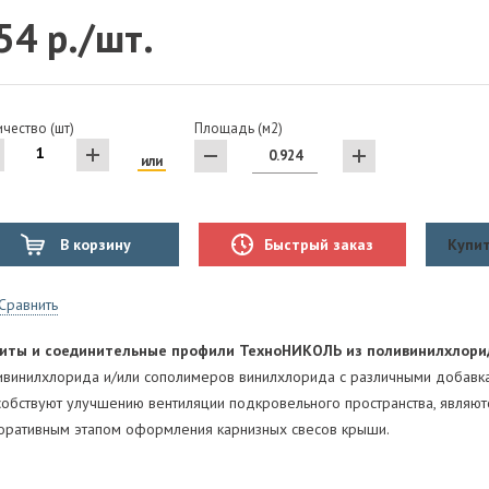
54 р./шт.
чество (шт)
Площадь (м2)
или
В корзину
Быстрый заказ
Купит
Сравнить
иты и соединительные профили ТехноНИКОЛЬ из поливинилхлори
ивинилхлорида и/или сополимеров винилхлорида с различными добав
собствуют улучшению вентиляции подкровельного пространства, являю
оративным этапом оформления карнизных свесов крыши.