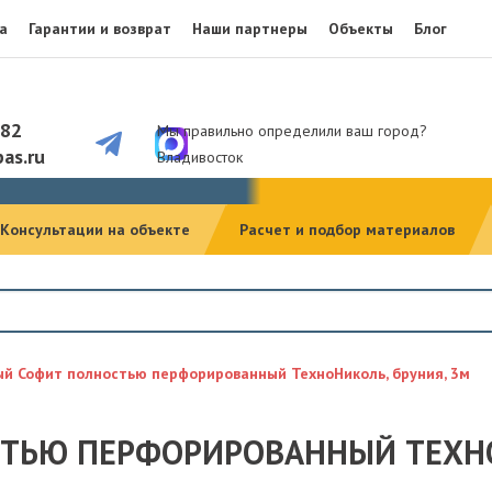
а
Гарантии и возврат
Наши партнеры
Объекты
Блог
082
Мы правильно определили ваш город?
as.ru
Владивосток
Консультации на объекте
Расчет и подбор материалов
й Софит полностью перфорированный ТехноНиколь, бруния, 3м
ТЬЮ ПЕРФОРИРОВАННЫЙ ТЕХНОН