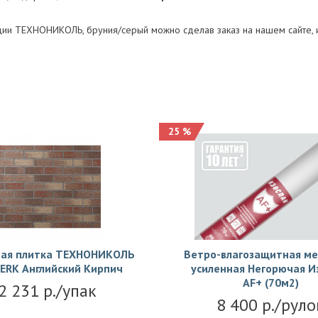
и ТЕХНОНИКОЛЬ, бруния/серый можно сделав заказ на нашем сайте, и
25 %
ая плитка ТЕХНОНИКОЛЬ
Ветро-влагозащитная м
ERK Английский Кирпич
усиленная Негорючая И
АF+ (70м2)
2 231 р./упак
8 400 р./руло