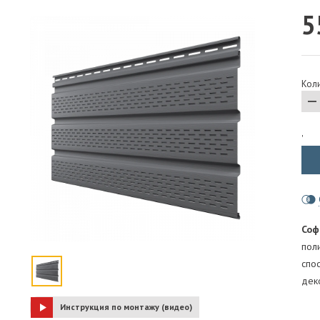
5
ПАРОИЗОЛЯЦИЯ И ГИДРОВЕТРОЗАЩИТА
ОГНЕЗАЩИТА, МАТЫ
ФАСАД
Коли
СТРОИТЕЛЬНАЯ ХИМИЯ
КРЕПЕЖИ
ГИДРОШПОНКИ
'
Соф
пол
спо
дек
Инструкция по монтажу (видео)