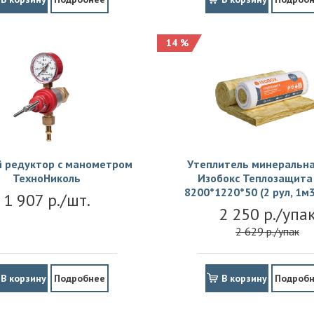
14 %
й редуктор с манометром
Утеплитель минеральна
ТехноНиколь
Изобокс Теплозащита 
8200*1220*50 (2 рул, 1м3
1 907 р./шт.
2 250 р./упа
2 629 р./упак
В корзину
Подробнее
В корзину
Подроб