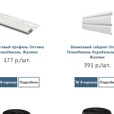
товый профиль Оптима
Виниловый сайдинг О
ехноНиколь, Жасмин
ТехноНиколь Корабельны
Жасмин
177 р./шт.
391 р./шт.
В корзину
Подробнее
В корзину
Подроб