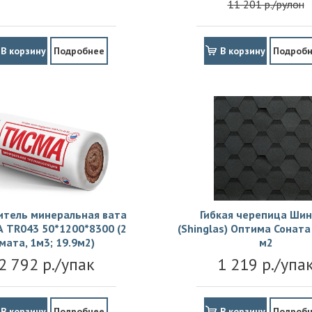
11 201 р./рулон
В корзину
Подробнее
В корзину
Подроб
итель минеральная вата
Гибкая черепица Шин
 TR043 50*1200*8300 (2
(Shinglas) Оптима Соната 
мата, 1м3; 19.9м2)
м2
2 792 р./упак
1 219 р./упа
В корзину
Подробнее
В корзину
Подроб