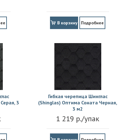
нее
В корзину
Подробнее
глас
Гибкая черепица Шинглас
Серая, 3
(Shinglas) Оптима Соната Черная,
3 м2
к
1 219 р./упак
нее
В корзину
Подробнее