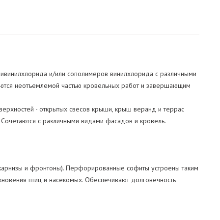
оливинилхлорида и/или сополимеров винилхлорида с различными
яются неотъемлемой частью кровельных работ и завершающим
ерхностей - открытых свесов крыши, крыш веранд и террас
 Сочетаются с различными видами фасадов и кровель.
(карнизы и фронтоны). Перфорированные софиты устроены таким
икновения птиц и насекомых. Обеспечивают долговечность