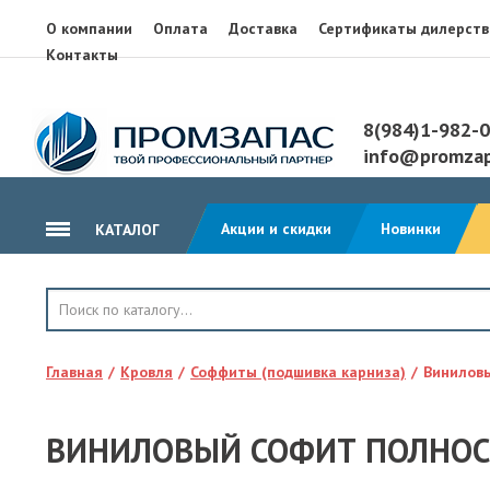
О компании
Оплата
Доставка
Сертификаты дилерств
Контакты
8(984)1-982-
info@promzap
Акции и скидки
Новинки
КАТАЛОГ
ГИДРОИЗОЛЯЦИЯ
КРОВЛЯ
Главная
Кровля
Соффиты (подшивка карниза)
Виниловы
ТЕПЛОИЗОЛЯЦИЯ
ГЕОТЕКСТИЛЬ
ВИНИЛОВЫЙ СОФИТ ПОЛНОС
КЛЕЙ, ПЕНА, ГЕРМЕТИКИ
ОСП, ЛАМ. ФАНЕРА