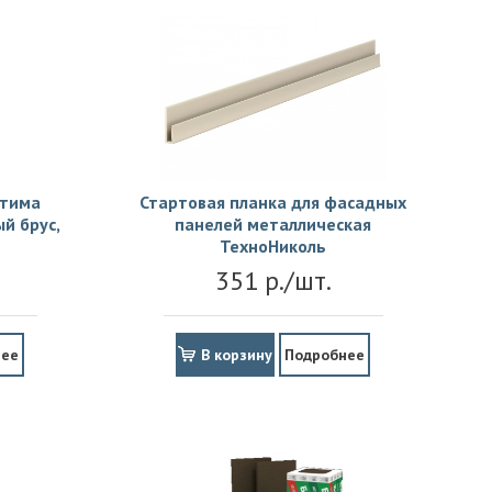
птима
Стартовая планка для фасадных
й брус,
панелей металлическая
ТехноНиколь
351 р./шт.
нее
В корзину
Подробнее