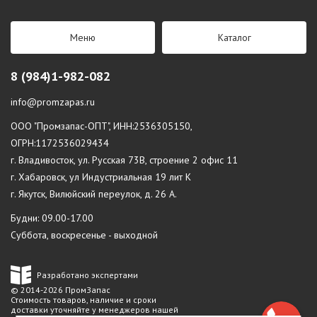
Меню
Каталог
8 (984)1-982-082
info@promzapas.ru
ООО "Промзапас-ОПТ", ИНН:2536305150,
ОГРН:1172536029434
г. Владивосток, ул. Русская 73В, строение 2 офис 11
г. Хабаровск, ул Индустриальная 19 лит К
г. Якутск, Вилюйский переулок, д. 26 А.
Будни: 09.00-17.00
Суббота, воскресенье - выходной
Разработано экспертами
© 2014-2026 ПромЗапас
Стоимость товаров, наличие и сроки
доставки уточняйте у менеджеров нашей