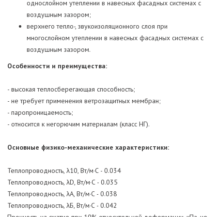
однослойном утеплении в навесных фасадных системах с
воздушным зазором;
верхнего тепло-, звукоизоляционного слоя при
многослойном утеплении в навесных фасадных системах с
воздушным зазором.
Особенности и преимущества:
- высокая теплосберегающая способность;
- не требует применения ветрозащитных мембран;
- паропроницаемость;
- относится к негорючим материалам (класс НГ).
Основные физико-механические характеристики:
Теплопроводность, λ10, Вт/м·С - 0.034
Теплопроводность, λD, Вт/м·С - 0.035
Теплопроводность, λА, Вт/м·С - 0.038
Теплопроводность, λБ, Вт/м·С - 0.042
Прочность на сжатие при 10% относительной деформации, кПа, не