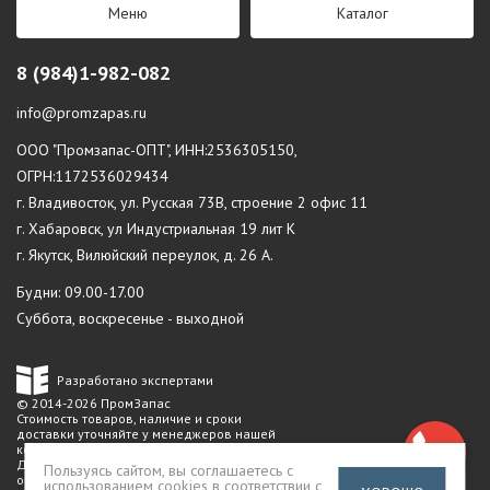
Меню
Каталог
8 (984)1-982-082
info@promzapas.ru
ООО "Промзапас-ОПТ", ИНН:2536305150,
ОГРН:1172536029434
г. Владивосток, ул. Русская 73В, строение 2 офис 11
г. Хабаровск, ул Индустриальная 19 лит К
г. Якутск, Вилюйский переулок, д. 26 А.
Будни: 09.00-17.00
Суббота, воскресенье - выходной
Разработано экспертами
© 2014-2026 ПромЗапас
Стоимость товаров, наличие и сроки
доставки уточняйте у менеджеров нашей
компании.
Данный сайт не является публичной
Пользуясь сайтом, вы соглашаетесь с
офертой
использованием cookies в соответствии с