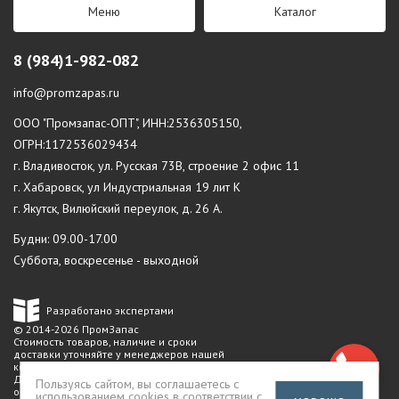
Меню
Каталог
8 (984)1-982-082
info@promzapas.ru
ООО "Промзапас-ОПТ", ИНН:2536305150,
ОГРН:1172536029434
г. Владивосток, ул. Русская 73В, строение 2 офис 11
г. Хабаровск, ул Индустриальная 19 лит К
г. Якутск, Вилюйский переулок, д. 26 А.
Будни: 09.00-17.00
Суббота, воскресенье - выходной
Разработано экспертами
© 2014-2026 ПромЗапас
Стоимость товаров, наличие и сроки
доставки уточняйте у менеджеров нашей
компании.
Данный сайт не является публичной
Пользуясь сайтом, вы соглашаетесь с
офертой
использованием cookies в соответствии с