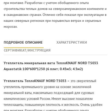
при монтаже. Разработан с учетом обобщенного опыта
строительства теплых домов на североамериканском континенте и
в скандинавских странах. Отлично себя показал при эксплуатации в
наших северных регионах при порывистых ветрах и серьезных
морозах.
ПОДРОБНОЕ ОПИСАНИЕ
ХАРАКТЕРИСТИКИ
СЕРТИФИКАТ/ИНСТРУКЦИЯ
Утеплитель минеральная вата ТеплоKNAUF NORD TS033
Aquastatik 100*600*1250 (6 плит; 0.45м3; 4.5м2)
Утеплитель ТеплоKNAUF NORD TS033 –
это сверхтеплый
утеплитель премиального уровня на основе экологичной
минеральной ваты, максимально подходящий для суровых
климатических условий России. Имеет высокие показатели
теплозащиты, повышенную плотность и жесткость. Очень удобен
при монтаже. Разработан с учетом обобщенного опыта