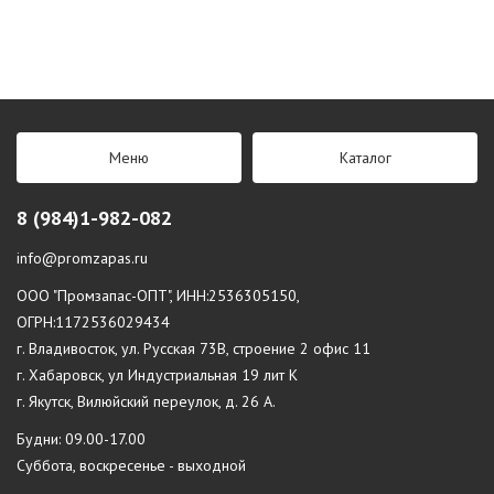
Меню
Каталог
8 (984)1-982-082
info@promzapas.ru
ООО "Промзапас-ОПТ", ИНН:2536305150,
ОГРН:1172536029434
г. Владивосток, ул. Русская 73В, строение 2 офис 11
г. Хабаровск, ул Индустриальная 19 лит К
г. Якутск, Вилюйский переулок, д. 26 А.
Будни: 09.00-17.00
Суббота, воскресенье - выходной