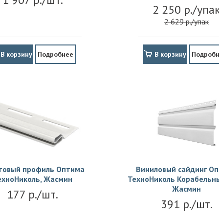
2 250 р./упа
2 629 р./упак
В корзину
Подробнее
В корзину
Подроб
товый профиль Оптима
Виниловый сайдинг О
ехноНиколь, Жасмин
ТехноНиколь Корабельны
Жасмин
177 р./шт.
391 р./шт.