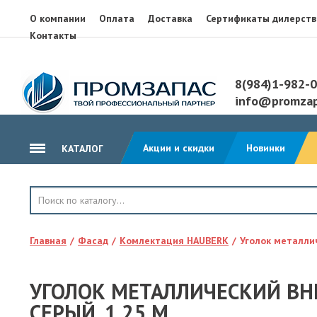
О компании
Оплата
Доставка
Сертификаты дилерств
Контакты
8(984)1-982-
info@promzap
Акции и скидки
Новинки
КАТАЛОГ
ГИДРОИЗОЛЯЦИЯ
КРОВЛЯ
Главная
Фасад
Комлектация HAUBERK
Уголок металли
ТЕПЛОИЗОЛЯЦИЯ
ГЕОТЕКСТИЛЬ
УГОЛОК МЕТАЛЛИЧЕСКИЙ ВН
КЛЕЙ, ПЕНА, ГЕРМЕТИКИ
СЕРЫЙ, 1.25 М
ОСП, ЛАМ. ФАНЕРА