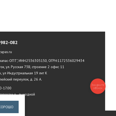
-982-082
apas.ru
апас-ОПТ", ИНН:2536305150, ОГРН:1172536029434
ток, ул. Русская 73В, строение 2 офис 11
к, ул Индустриальная 19 лит К
илюйский переулок, д. 26 А.
Закажите
0-17.00
звонок
оскресенье - выходной
ХОРОШО