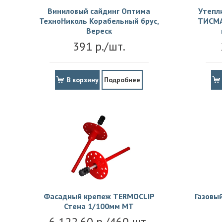
Виниловый сайдинг Оптима
Утепл
ТехноНиколь Корабельный брус,
ТИСМА
Вереск
391 р./шт.
В корзину
Подробнее
Фасадный крепеж TERMOCLIP
Газовы
Стена 1/100мм MT
6 122.60 р./460 шт.