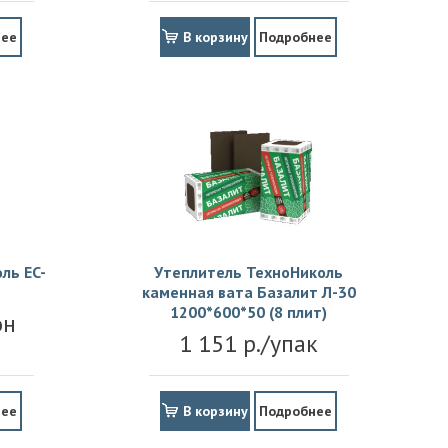
нее
В корзину
Подробнее
ль EC-
Утеплитель ТехноНиколь
каменная вата Базалит Л-30
1200*600*50 (8 плит)
он
1 151 р./упак
нее
В корзину
Подробнее