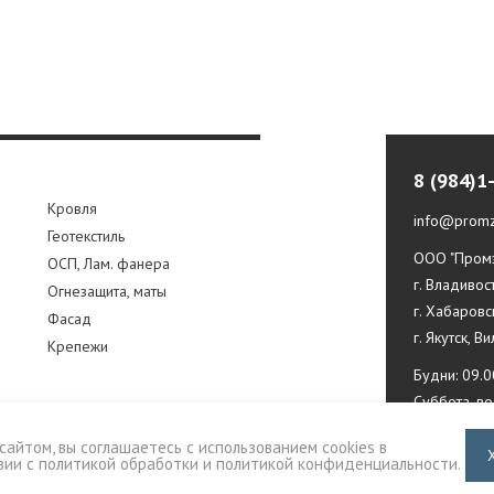
8 (984)1
Кровля
info@promz
Геотекстиль
ООО "Промз
ОСП, Лам. фанера
г. Владивос
Огнезащита, маты
г. Хабаровс
Фасад
г. Якутск, В
Крепежи
Будни: 09.0
Суббота, в
сайтом, вы соглашаетесь с использованием cookies в
вии с
политикой обработки и политикой конфиденциальности
.