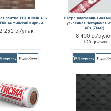
ая плитка ТЕХНОНИКОЛЬ
Ветро-влагозащитная м
ERK Английский Кирпич
усиленная Негорючая И
АF+ (70м2)
2 231 р./упак
8 400 р./руло
11 201 р./рулон
В корзину
Подробнее
В корзину
Подроб