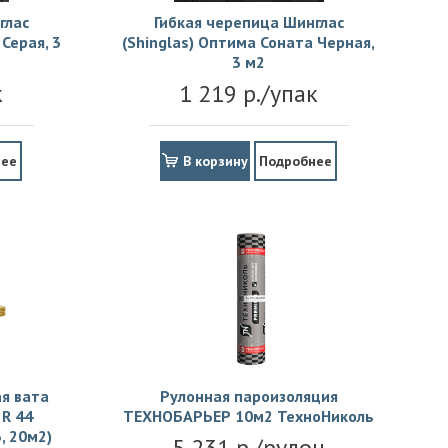
глас
Гибкая черепица Шинглас
Серая, 3
(Shinglas) Оптима Соната Черная,
3 м2
к
1 219 р./упак
нее
В корзину
Подробнее
я вата
Рулонная пароизоляция
R 44
ТЕХНОБАРЬЕР 10м2 ТехноНиколь
, 20м2)
5 231 р./рулон