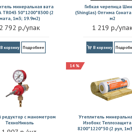
итель минеральная вата
Гибкая черепица Шин
 TR043 50*1200*8300 (2
(Shinglas) Оптима Соната 
мата, 1м3; 19.9м2)
м2
2 792 р./упак
1 219 р./упа
В корзину
Подробнее
В корзину
Подроб
14 %
й редуктор с манометром
Утеплитель минеральна
ТехноНиколь
Изобокс Теплозащита 
8200*1220*50 (2 рул, 1м3
1 907 р./шт.