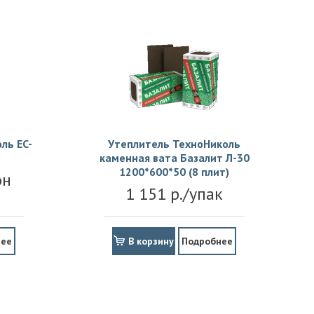
ль EC-
Утеплитель ТехноНиколь
каменная вата Базалит Л-30
1200*600*50 (8 плит)
он
1 151 р./упак
нее
В корзину
Подробнее