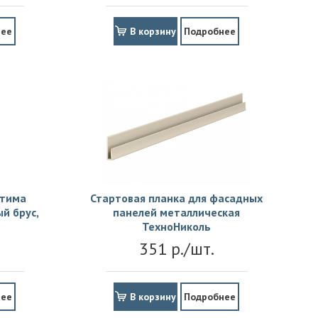
нее
В корзину
Подробнее
птима
Стартовая планка для фасадных
й брус,
панелей металлическая
ТехноНиколь
351 р./шт.
нее
В корзину
Подробнее