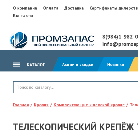
О компании
Оплата
Доставка
Сертификаты дилерств
Контакты
8(984)1-982-
info@promzap
Акции и скидки
Новинки
КАТАЛОГ
ГИДРОИЗОЛЯЦИЯ
КРОВЛЯ
Главная
Кровля
Комплектующие к плоской кровле
Тел
ТЕПЛОИЗОЛЯЦИЯ
ГЕОТЕКСТИЛЬ
ТЕЛЕСКОПИЧЕСКИЙ КРЕПЁЖ
КЛЕЙ, ПЕНА, ГЕРМЕТИКИ
ОСП, ЛАМ. ФАНЕРА