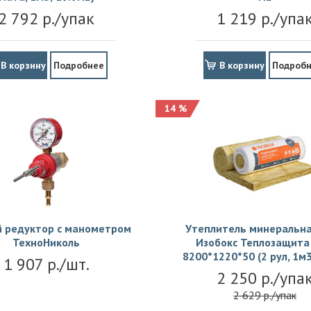
2 792 р./упак
1 219 р./упа
В корзину
Подробнее
В корзину
Подроб
14 %
й редуктор с манометром
Утеплитель минеральна
ТехноНиколь
Изобокс Теплозащита 
8200*1220*50 (2 рул, 1м3
1 907 р./шт.
2 250 р./упа
2 629 р./упак