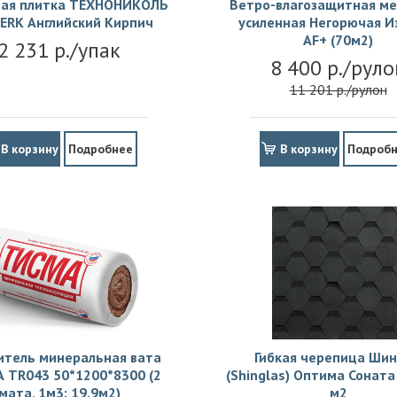
ая плитка ТЕХНОНИКОЛЬ
Ветро-влагозащитная м
ERK Английский Кирпич
усиленная Негорючая И
АF+ (70м2)
2 231 р./упак
8 400 р./руло
11 201 р./рулон
В корзину
Подробнее
В корзину
Подроб
итель минеральная вата
Гибкая черепица Шин
 TR043 50*1200*8300 (2
(Shinglas) Оптима Соната 
мата, 1м3; 19.9м2)
м2