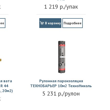
к
1 219 р./упак
нее
В корзину
Подробнее
я вата
Рулонная пароизоляция
R 44
ТЕХНОБАРЬЕР 10м2 ТехноНиколь
, 20м2)
5 231 р./рулон
к