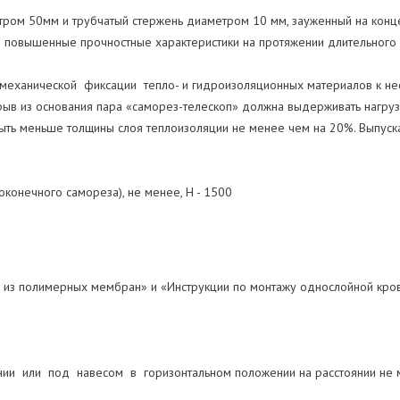
ом 50мм и трубчатый стержень диаметром 10 мм, зауженный на конце
 повышенные прочностные характеристики на протяжении длительного
еханической фиксации тепло- и гидроизоляционных материалов к не
ырыв из основания пара «саморез-телескоп» должна выдерживать нагру
ыть меньше толщины слоя теплоизоляции не менее чем на 20%. Выпуска
конечного самореза), не менее, Н - 1500
ль из полимерных мембран» и «Инструкции по монтажу однослойной к
и или под навесом в горизонтальном положении на расстоянии не м