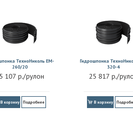
шпонка ТехноНиколь EM-
Гидрошпонка ТехноНико
260/20
320-4
5 107 р./рулон
25 817 р./рул
В корзину
Подробнее
В корзину
Подроб