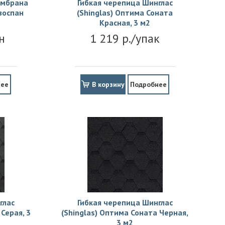
ембрана
Гибкая черепица Шинглас
зоспан
(Shinglas) Оптима Соната
Красная, 3 м2
н
1 219 р./упак
нее
В корзину
Подробнее
глас
Гибкая черепица Шинглас
Серая, 3
(Shinglas) Оптима Соната Черная,
3 м2