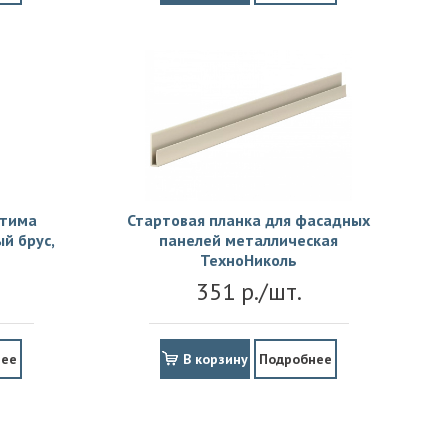
птима
Стартовая планка для фасадных
й брус,
панелей металлическая
ТехноНиколь
351 р./шт.
нее
В корзину
Подробнее