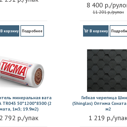
8 400 р./руло
11 201 р./рулон
В корзину
Подробнее
В корзину
Подроб
итель минеральная вата
Гибкая черепица Шин
 TR043 50*1200*8300 (2
(Shinglas) Оптима Соната 
мата, 1м3; 19.9м2)
м2
2 792 р./упак
1 219 р./упа