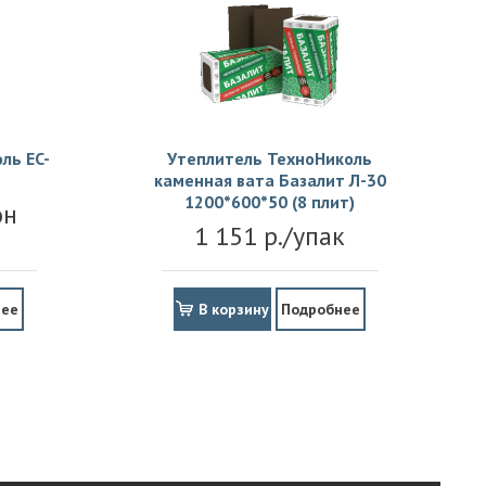
ль EC-
Утеплитель ТехноНиколь
каменная вата Базалит Л-30
1200*600*50 (8 плит)
он
1 151 р./упак
нее
В корзину
Подробнее