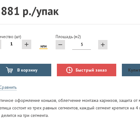
 881 р./упак
чество (шт)
Площадь (м2)
или
В корзину
Быстрый заказ
Купит
Сравнить
етичное оформление коньков, облегчение монтажа карнизов, защита от 
пица состоит из трех равных сегментов, каждый сегмент крепится на 4 г
 делится на три сегмента.