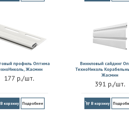
товый профиль Оптима
Виниловый сайдинг О
ехноНиколь, Жасмин
ТехноНиколь Корабельны
Жасмин
177 р./шт.
391 р./шт.
В корзину
Подробнее
В корзину
Подроб