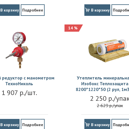
В корзину
Подробнее
В корзину
Подроб
14 %
й редуктор с манометром
Утеплитель минеральна
ТехноНиколь
Изобокс Теплозащита 
8200*1220*50 (2 рул, 1м3
1 907 р./шт.
2 250 р./упа
2 629 р./упак
В корзину
Подробнее
В корзину
Подроб