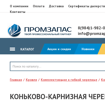
О компании
Оплата
Доставка
Сертификаты дилерств
Контакты
8(984)1-982-
info@promzap
Акции и скидки
Новинки
КАТАЛОГ
ГИДРОИЗОЛЯЦИЯ
КРОВЛЯ
Главная
Кровля
Комплектующие к гибкой черепице
Ко
ТЕПЛОИЗОЛЯЦИЯ
ГЕОТЕКСТИЛЬ
КОНЬКОВО-КАРНИЗНАЯ ЧЕРЕ
КЛЕЙ, ПЕНА, ГЕРМЕТИКИ
ОСП, ЛАМ. ФАНЕРА