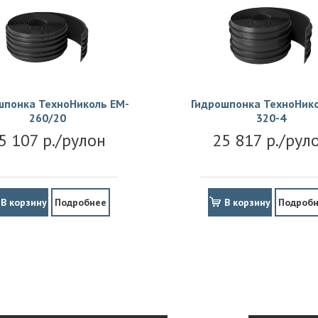
шпонка ТехноНиколь EM-
Гидрошпонка ТехноНико
260/20
320-4
5 107 р./рулон
25 817 р./рул
В корзину
Подробнее
В корзину
Подроб