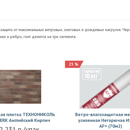
защита от максимальных ветровых, снеговых и дождевых нагрузок. Чере
нек и ребро, гонт делится на три сегмента.
25 %
ая плитка ТЕХНОНИКОЛЬ
Ветро-влагозащитная м
ERK Английский Кирпич
усиленная Негорючая И
АF+ (70м2)
2 231 р./упак