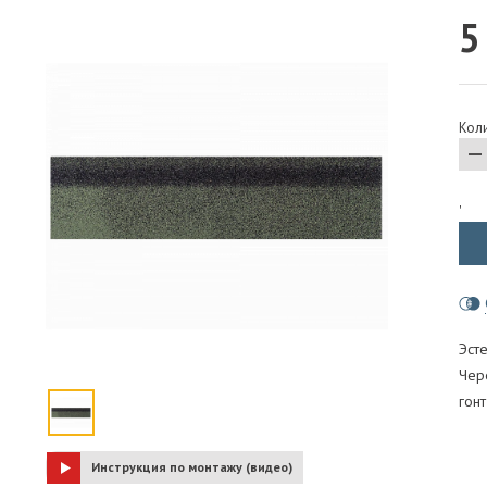
5
ПАРОИЗОЛЯЦИЯ И ГИДРОВЕТРОЗАЩИТА
ОГНЕЗАЩИТА, МАТЫ
ФАСАД
Коли
СТРОИТЕЛЬНАЯ ХИМИЯ
КРЕПЕЖИ
ГИДРОШПОНКИ
'
Эст
Чере
гонт
Инструкция по монтажу (видео)