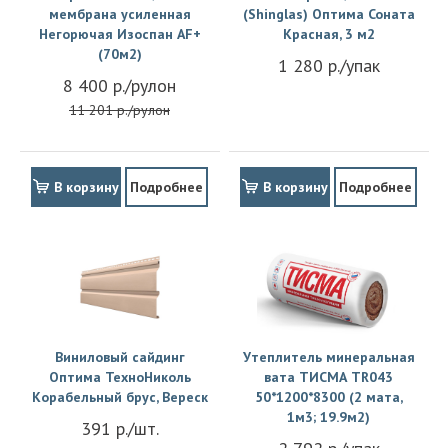
мембрана усиленная
(Shinglas) Оптима Соната
Негорючая Изоспан АF+
Красная, 3 м2
(70м2)
1 280 р./упак
8 400 р./рулон
11 201 р./рулон
В корзину
Подробнее
В корзину
Подробнее
Виниловый сайдинг
Утеплитель минеральная
Оптима ТехноНиколь
вата ТИСМА TR043
Корабельный брус, Вереск
50*1200*8300 (2 мата,
1м3; 19.9м2)
391 р./шт.