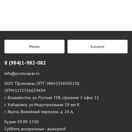
Меню
Каталог
8 (984)1-982-082
info@promzapas.ru
ООО "Промзапас-ОПТ", ИНН:2536305150,
ОГРН:1172536029434
г. Владивосток, ул. Русская 73В, строение 2 офис 11
г. Хабаровск, ул Индустриальная 19 лит К
г. Якутск, Вилюйский переулок, д. 26 А.
Будни: 09.00-17.00
Суббота, воскресенье - выходной