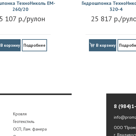
шпонка ТехноНиколь EM-
Гидрошпонка ТехноНико
260/20
320-4
5 107 р./рулон
25 817 р./рул
В корзину
Подробнее
В корзину
Подроб
8 (984)1
Кровля
info@promz
Геотекстиль
ООО "Промз
ОСП, Лам. фанера
г. Владивос