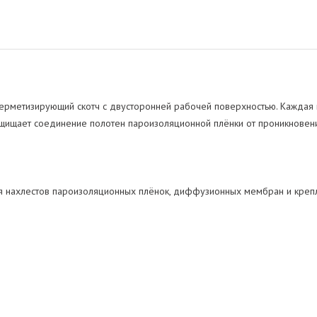
рметизирующий скотч с двусторонней рабочей поверхностью. Каждая 
ащищает соединение полотен пароизоляционной плёнки от проникновени
я нахлестов пароизоляционных плёнок, диффузионных мембран и креп