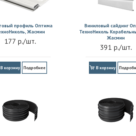
товый профиль Оптима
Виниловый сайдинг О
ехноНиколь, Жасмин
ТехноНиколь Корабельны
Жасмин
177 р./шт.
391 р./шт.
В корзину
Подробнее
В корзину
Подроб