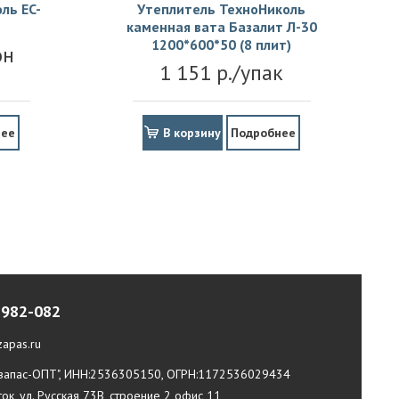
ль EC-
Утеплитель ТехноНиколь
каменная вата Базалит Л-30
1200*600*50 (8 плит)
он
1 151 р./упак
нее
В корзину
Подробнее
-982-082
apas.ru
апас-ОПТ", ИНН:2536305150, ОГРН:1172536029434
ток, ул. Русская 73В, строение 2 офис 11