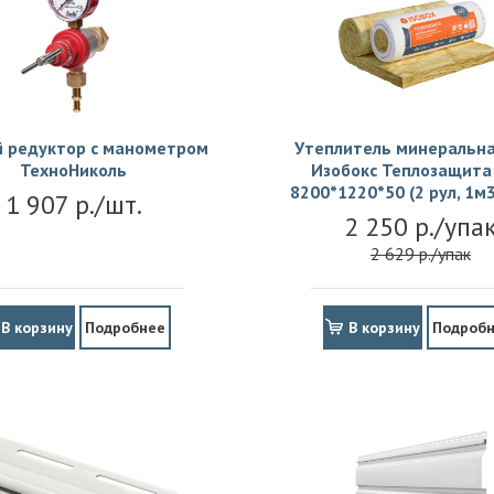
й редуктор с манометром
Утеплитель минеральна
ТехноНиколь
Изобокс Теплозащита 
8200*1220*50 (2 рул, 1м3
1 907 р./шт.
2 250 р./упа
2 629 р./упак
В корзину
Подробнее
В корзину
Подроб