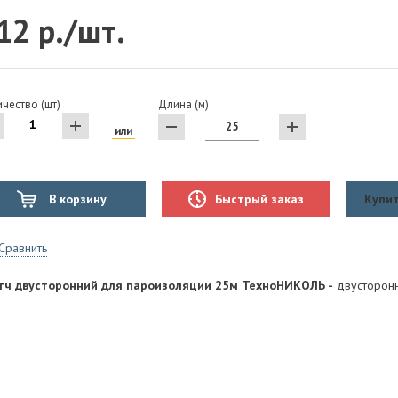
12 р./шт.
чество (шт)
Длина (м)
или
В корзину
Быстрый заказ
Купит
Сравнить
тч двусторонний для пароизоляции 25м ТехноНИКОЛЬ -
двусторонн