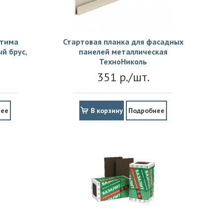
птима
Стартовая планка для фасадных
й брус,
панелей металлическая
ТехноНиколь
351 р./шт.
нее
В корзину
Подробнее