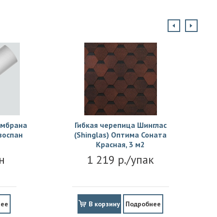
ембрана
Гибкая черепица Шинглас
зоспан
(Shinglas) Оптима Соната
Красная, 3 м2
н
1 219 р./упак
нее
В корзину
Подробнее