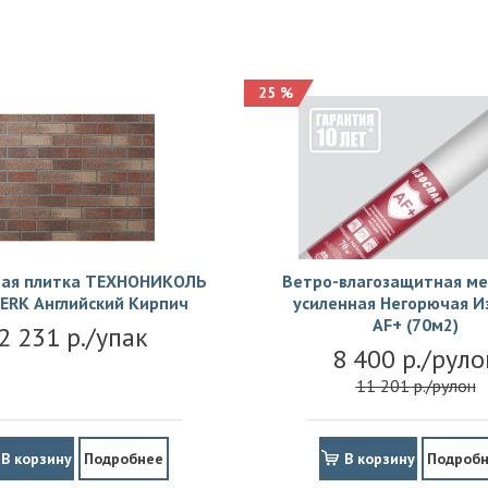
25 %
ая плитка ТЕХНОНИКОЛЬ
Ветро-влагозащитная м
ERK Английский Кирпич
усиленная Негорючая И
АF+ (70м2)
2 231 р./упак
8 400 р./руло
11 201 р./рулон
В корзину
Подробнее
В корзину
Подроб