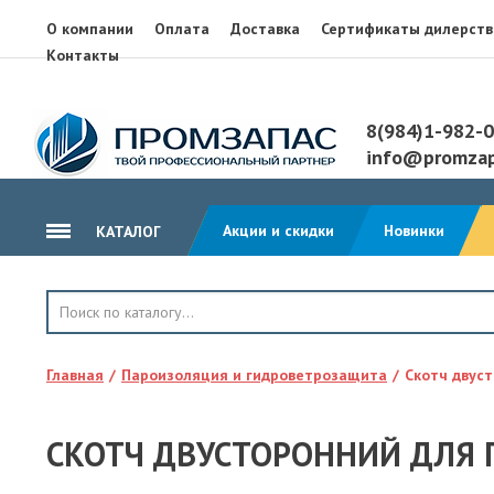
О компании
Оплата
Доставка
Сертификаты дилерств
Контакты
8(984)1-982-
info@promzap
Акции и скидки
Новинки
КАТАЛОГ
ГИДРОИЗОЛЯЦИЯ
КРОВЛЯ
Главная
Пароизоляция и гидроветрозащита
Скотч двус
ТЕПЛОИЗОЛЯЦИЯ
ГЕОТЕКСТИЛЬ
СКОТЧ ДВУСТОРОННИЙ ДЛЯ
КЛЕЙ, ПЕНА, ГЕРМЕТИКИ
ОСП, ЛАМ. ФАНЕРА