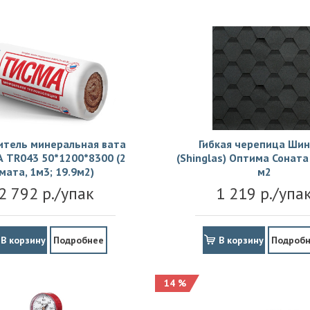
итель минеральная вата
Гибкая черепица Шин
 TR043 50*1200*8300 (2
(Shinglas) Оптима Соната 
мата, 1м3; 19.9м2)
м2
2 792 р./упак
1 219 р./упа
В корзину
Подробнее
В корзину
Подроб
14 %