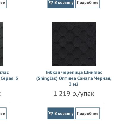
нее
В корзину
Подробнее
глас
Гибкая черепица Шинглас
Серая, 3
(Shinglas) Оптима Соната Черная,
3 м2
к
1 219 р./упак
нее
В корзину
Подробнее