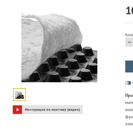
1
ПАРОИЗОЛЯЦИЯ И ГИДРОВЕТРОЗАЩИТА
ОГНЕЗАЩИТА, МАТЫ
ФАСАД
Коли
СТРОИТЕЛЬНАЯ ХИМИЯ
КРЕПЕЖИ
ГИДРОШПОНКИ
'
Про
мат
иск
Инструкция по монтажу (видео)
фун
отмо