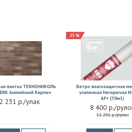
25 %
ая плитка ТЕХНОНИКОЛЬ
Ветро-влагозащитная м
ERK Английский Кирпич
усиленная Негорючая И
АF+ (70м2)
2 231 р./упак
8 400 р./руло
11 201 р./рулон