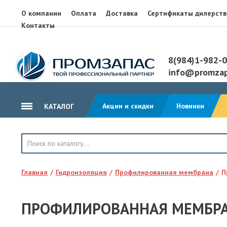
О компании
Оплата
Доставка
Сертификаты дилерств
Контакты
8(984)1-982-
info@promzap
Акции и скидки
Новинки
КАТАЛОГ
ГИДРОИЗОЛЯЦИЯ
КРОВЛЯ
Главная
Гидроизоляция
Профилированная мембрана
П
ТЕПЛОИЗОЛЯЦИЯ
ГЕОТЕКСТИЛЬ
ПРОФИЛИРОВАННАЯ МЕМБРАН
КЛЕЙ, ПЕНА, ГЕРМЕТИКИ
ОСП, ЛАМ. ФАНЕРА