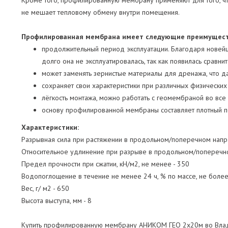
Кроме того, профилированную мембрану применяют для того, ч
не мешает тепловому обмену внутри помещения.
Профилированная мембрана имеет следующие преимущест
продолжительный период эксплуатации. Благодаря новейш
долго она не эксплуатировалась, так как появилась сравн
может заменять зернистые материалы для дренажа, что да
сохраняет свои характеристики при различных физических
лёгкость монтажа, можно работать с геомембраной во все
основу профилированной мембраны составляет плотный по
Характеристики:
Разрывная сила при растяжении в продольном/поперечном напра
Относительное удлинение при разрыве в продольном/поперечном
Предел прочности при сжатии, кН/м2, не менее - 350
Водопоглощение в течение не менее 24 ч, % по массе, не более
Вес, г/ м2 - 650
Высота выступа, мм - 8
Купить профилированную мембрану АНИКОМ ГЕО 2х20м во Владив