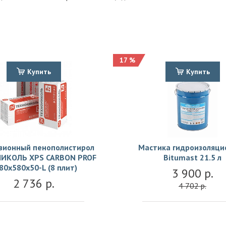
17 %
Купить
Купить
зионный пенополистирол
Мастика гидроизоляци
ИКОЛЬ XPS CARBON PROF
Bitumast 21.5 л
80х580х50-L (8 плит)
3 900 р.
2 736 р.
4 702 р.