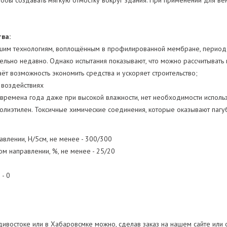
тобы создавать мягкую отмостку вокруг здания. При применении для 
ва:
им технологиям, воплощённым в профилированной мембране, период эк
ительно недавно. Однако испытания показывают, что можно рассчитывать 
ёт возможность экономить средства и ускоряет строительство;
 воздействиях
 времена года даже при высокой влажности, нет необходимости использ
лиэтилен. Токсичные химические соединения, которые оказывают пагуб
влении, Н/5см, не менее - 300/300
 направлении, %, не менее - 25/20
 - 0
остоке или в Хабаровсмке можно, сделав заказ на нашем сайте или 