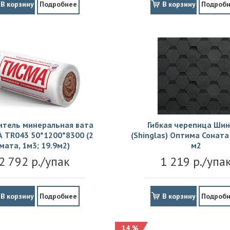
В корзину
Подробнее
В корзину
Подроб
итель минеральная вата
Гибкая черепица Шин
 TR043 50*1200*8300 (2
(Shinglas) Оптима Соната 
мата, 1м3; 19.9м2)
м2
2 792 р./упак
1 219 р./упа
В корзину
Подробнее
В корзину
Подроб
14 %