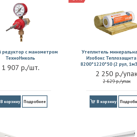
й редуктор с манометром
Утеплитель минеральна
ТехноНиколь
Изобокс Теплозащита 
8200*1220*50 (2 рул, 1м3
1 907 р./шт.
2 250 р./упа
2 629 р./упак
В корзину
Подробнее
В корзину
Подроб