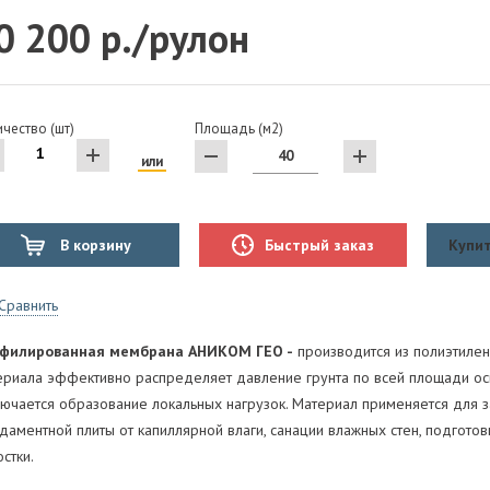
0 200 р./рулон
чество (шт)
Площадь (м2)
или
В корзину
Быстрый заказ
Купит
Сравнить
филированная мембрана АНИКОМ ГЕО -
производится из полиэтилен
ериала эффективно распределяет давление грунта по всей площади ос
лючается образование локальных нагрузок. Материал применяется для 
даментной плиты от капиллярной влаги, санации влажных стен, подгото
стки.