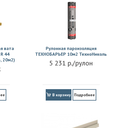
я вата
Рулонная пароизоляция
R 44
ТЕХНОБАРЬЕР 10м2 ТехноНиколь
, 20м2)
5 231 р./рулон
к
нее
В корзину
Подробнее