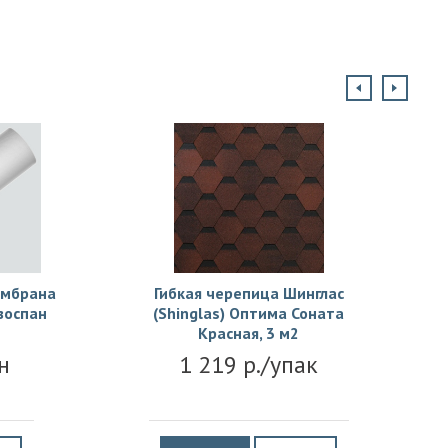
ембрана
Гибкая черепица Шинглас
зоспан
(Shinglas) Оптима Соната
Красная, 3 м2
н
1 219 р./упак