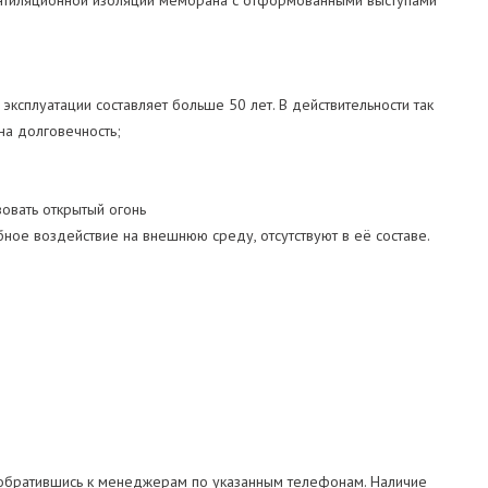
вентиляционной изоляции мембрана с отформованными выступами
сплуатации составляет больше 50 лет. В действительности так
на долговечность;
овать открытый огонь
ное воздействие на внешнюю среду, отсутствуют в её составе.
обратившись к менеджерам по указанным телефонам. Наличие