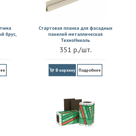
птима
Стартовая планка для фасадных
й брус,
панелей металлическая
ТехноНиколь
351 р./шт.
нее
В корзину
Подробнее