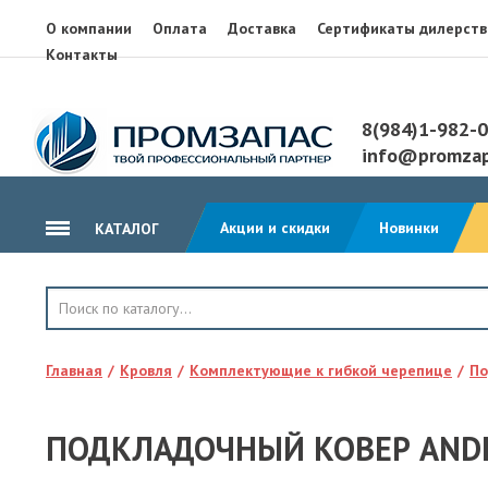
О компании
Оплата
Доставка
Сертификаты дилерств
Контакты
8(984)1-982-
info@promzap
Акции и скидки
Новинки
КАТАЛОГ
ГИДРОИЗОЛЯЦИЯ
КРОВЛЯ
Главная
Кровля
Комплектующие к гибкой черепице
По
ТЕПЛОИЗОЛЯЦИЯ
ГЕОТЕКСТИЛЬ
ПОДКЛАДОЧНЫЙ КОВЕР ANDE
КЛЕЙ, ПЕНА, ГЕРМЕТИКИ
ОСП, ЛАМ. ФАНЕРА