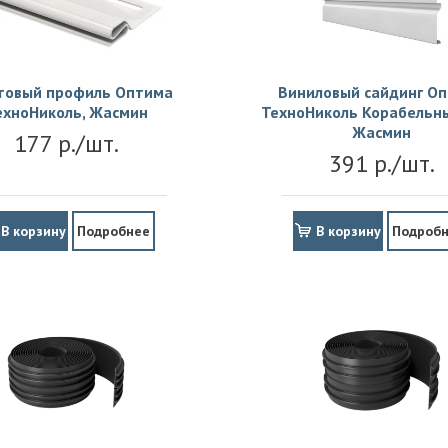
товый профиль Оптима
Виниловый сайдинг О
ехноНиколь, Жасмин
ТехноНиколь Корабельны
Жасмин
177 р./шт.
391 р./шт.
В корзину
Подробнее
В корзину
Подроб