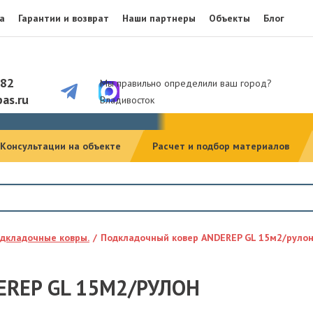
а
Гарантии и возврат
Наши партнеры
Объекты
Блог
082
Мы правильно определили ваш город?
as.ru
Владивосток
Консультации на объекте
Расчет и подбор материалов
дкладочные ковры.
Подкладочный ковер ANDEREP GL 15м2/руло
REP GL 15М2/РУЛОН