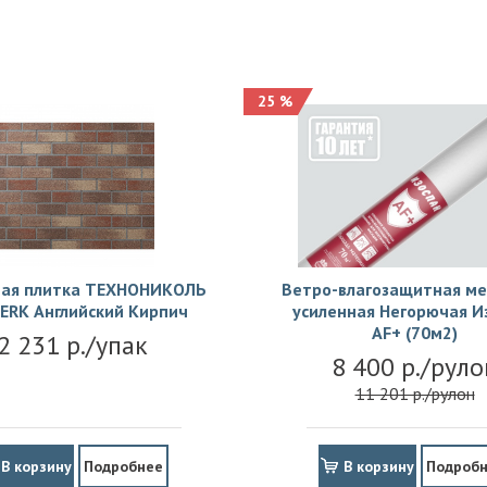
25 %
ая плитка ТЕХНОНИКОЛЬ
Ветро-влагозащитная м
ERK Английский Кирпич
усиленная Негорючая И
АF+ (70м2)
2 231 р./упак
8 400 р./руло
11 201 р./рулон
В корзину
Подробнее
В корзину
Подроб