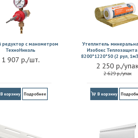
й редуктор с манометром
Утеплитель минеральна
ТехноНиколь
Изобокс Теплозащита 
8200*1220*50 (2 рул, 1м3
1 907 р./шт.
2 250 р./упа
2 629 р./упак
В корзину
Подробнее
В корзину
Подроб