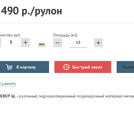
 490 р./рулон
чество (шт)
Площадь (м2)
или
В корзину
Быстрый заказ
Купит
Сравнить
EREP GL -
рулонный гидроизоляционный подкладочный материал механи