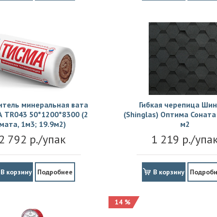
итель минеральная вата
Гибкая черепица Шин
 TR043 50*1200*8300 (2
(Shinglas) Оптима Соната 
мата, 1м3; 19.9м2)
м2
2 792 р./упак
1 219 р./упа
В корзину
Подробнее
В корзину
Подроб
14 %