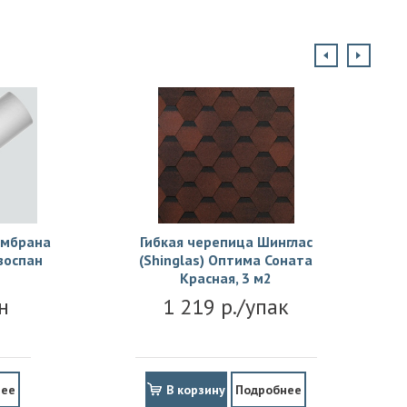
ембрана
Гибкая черепица Шинглас
зоспан
(Shinglas) Оптима Соната
Красная, 3 м2
н
1 219 р./упак
нее
В корзину
Подробнее