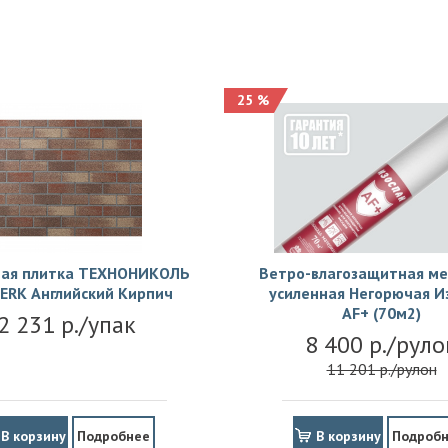
25 %
ая плитка ТЕХНОНИКОЛЬ
Ветро-влагозащитная м
ERK Английский Кирпич
усиленная Негорючая И
АF+ (70м2)
2 231 р./упак
8 400 р./руло
11 201 р./рулон
В корзину
Подробнее
В корзину
Подроб