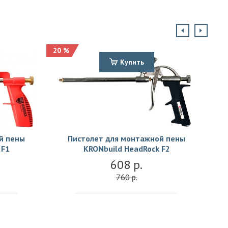
20 %
Купить
й пены
Пистолет для монтажной пены
 F1
KRONbuild HeadRock F2
608 р.
760 р.