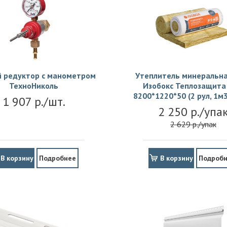
й редуктор с манометром
Утеплитель минеральна
ТехноНиколь
Изобокс Теплозащита 
8200*1220*50 (2 рул, 1м3
1 907 р./шт.
2 250 р./упа
2 629 р./упак
В корзину
Подробнее
В корзину
Подроб