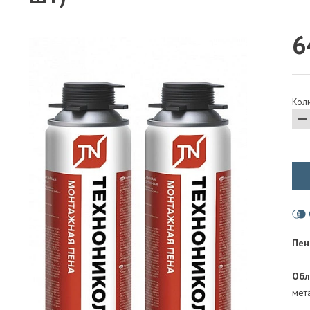
ПАРОИЗОЛЯЦИЯ И ГИДРОВЕТРОЗАЩИТА
6
ОГНЕЗАЩИТА, МАТЫ
ФАСАД
СТРОИТЕЛЬНАЯ ХИМИЯ
Коли
КРЕПЕЖИ
ГИДРОШПОНКИ
'
Пен
Обл
мета