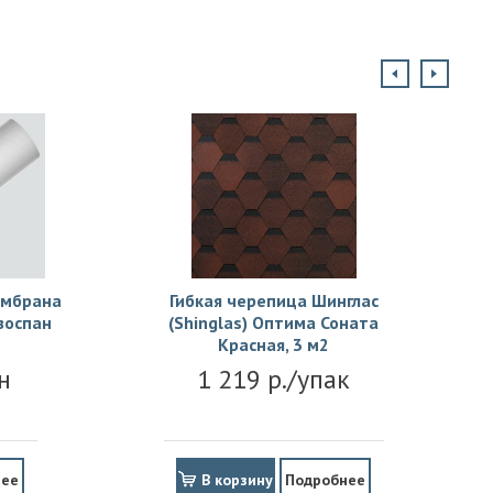
ембрана
Гибкая черепица Шинглас
зоспан
(Shinglas) Оптима Соната
Красная, 3 м2
н
1 219 р./упак
нее
В корзину
Подробнее