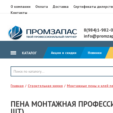
О компании
Оплата
Доставка
Сертификаты дилерств
Контакты
8(984)1-982-
info@promzap
Акции и скидки
Новинки
КАТАЛОГ
ГИДРОИЗОЛЯЦИЯ
КРОВЛЯ
Главная
Строительная химия
Монтажные пены и клей п
ТЕПЛОИЗОЛЯЦИЯ
ГЕОТЕКСТИЛЬ
ПЕНА МОНТАЖНАЯ ПРОФЕССИ
КЛЕЙ, ПЕНА, ГЕРМЕТИКИ
ШТ)
ОСП, ЛАМ. ФАНЕРА