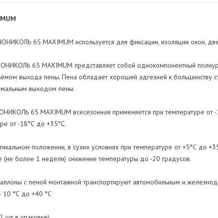
XIMUM
НИКОЛЬ 65 MAXIMUM используется для фиксации, изоляции окон, дверей
ОНИКОЛЬ 65 MAXIMUM представляет собой однокомпонентный полиурет
ом выхода пены. Пена обладает хорошей адгезией к большинству стр
симальным выходом пены.
ОНИКОЛЬ 65 MAXIMUM всесезонная применяется при температуре от -1
е от -18°С до +35°С.
ертикальном положении, в сухих условиях при температуре от +5°С до 
 (не более 1 недели) снижение температуры до -20 градусов.
Баллоны с пеной монтажной транспортируют автомобильным и железнод
 10 °С до +40 °С
 шт в упаковке).