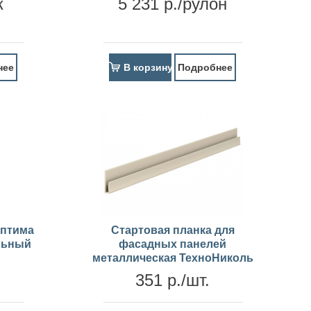
к
5 231 р./рулон
нее
В корзину
Подробнее
Оптима
Стартовая планка для
льный
фасадных панелей
металлическая ТехноНиколь
351 р./шт.