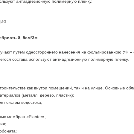
ользуют антиадгезионную полимерную пленку.
ЦИЯ
ебристый, 5см*3
м
учают путем одностороннего нанесения на фольгированною УФ –
щегося состава используют антиадгезионную полимерную пленку.
роительстве как внутри помещений, так и на улице. Основные об
атериалов (металл, дерево, пластик);
онт систем водостока;
ых мембран «Planter»;
ия;
рбоната;