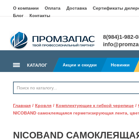
О компании
Оплата
Доставка
Сертификаты дилер
Блог
Контакты
8(984)1-982-
info@promza
Акции и скидки
Новинки
КАТАЛОГ
ГИДРОИЗОЛЯЦИЯ
КРОВЛЯ
Главная
Кровля
Комплектующие к гибкой черепице
ТЕПЛОИЗОЛЯЦИЯ
NICOBAND самоклеящаяся герметизирующая лента, цвет
ГЕОТЕКСТИЛЬ
КЛЕЙ, ПЕНА, ГЕРМЕТИКИ
NICOBAND САМОКЛЕЯЩАЯ
ОСП, ЛАМ. ФАНЕРА