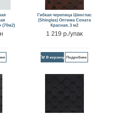
ная
Гибкая черепица Шинглас
ая
(Shinglas) Оптима Соната
 (70м2)
Красная, 3 м2
он
1 219 р./упак
нее
В корзину
Подробнее