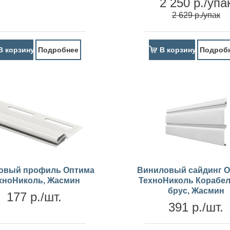
2 250 р./упа
2 629 р./упак
В корзину
Подробнее
В корзину
Подроб
овый профиль Оптима
Виниловый сайдинг 
хноНиколь, Жасмин
ТехноНиколь Корабе
брус, Жасмин
177 р./шт.
391 р./шт.