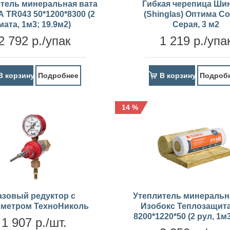
тель минеральная вата
Гибкая черепица Ши
 TR043 50*1200*8300 (2
(Shinglas) Оптима С
мата, 1м3; 19.9м2)
Серая, 3 м2
2 792 р./упак
1 219 р./упа
В корзину
Подробнее
В корзину
Подроб
14 %
азовый редуктор с
Утеплитель минеральн
метром ТехноНиколь
Изобокс Теплозащита
8200*1220*50 (2 рул, 1м
1 907 р./шт.