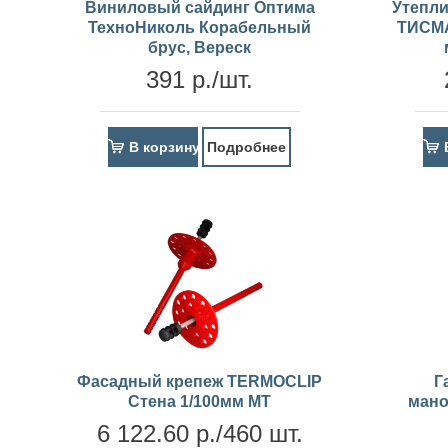
Виниловый сайдинг Оптима
Утепли
ТехноНиколь Корабельный
ТИСМА
брус, Вереск
391 р./шт.
В корзину
Подробнее
Фасадный крепеж TERMOCLIP
Г
Стена 1/100мм MT
мано
6 122.60 р./460 шт.