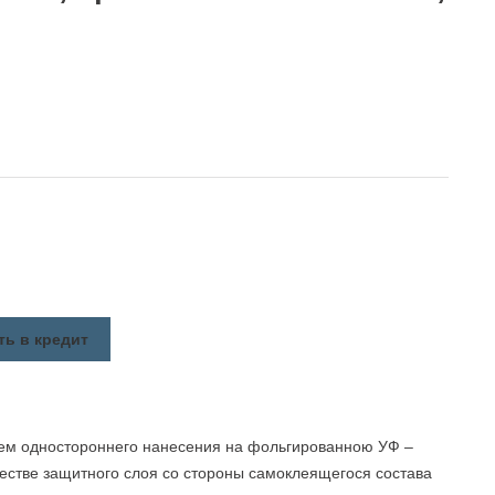
ть в кредит
ем одностороннего нанесения на фольгированною УФ –
естве защитного слоя со стороны самоклеящегося состава