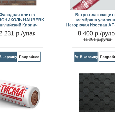
Фасадная плитка
Ветро-влагозащит
НОНИКОЛЬ HAUBERK
мембрана усиленн
нглийский Кирпич
Негорючая Изоспан АF+
2 231 р./упак
8 400 р./рул
11 201 р./рулон
В корзину
Подробнее
В корзину
Подроб