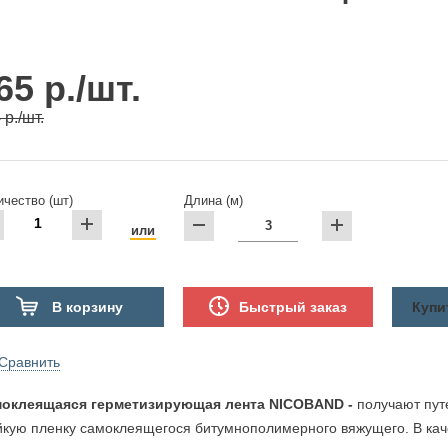
65 р./шт.
 р./шт.
ичество (шт)
Длина (м)
или
В корзину
Быстрый заказ
Купи
Сравнить
оклеящаяся герметизирующая лента NICOBAND -
получают пут
йкую пленку самоклеящегося битумнополимерного вяжущего. В кач