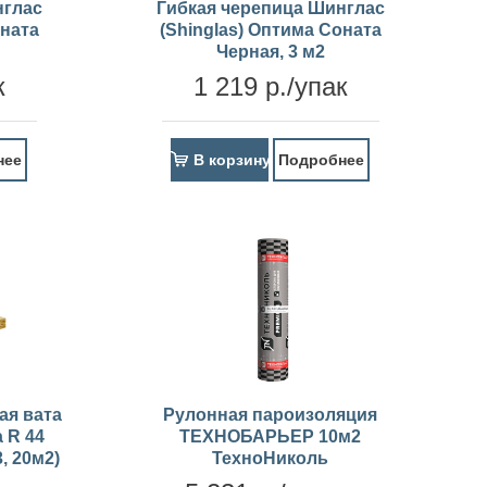
нглас
Гибкая черепица Шинглас
оната
(Shinglas) Оптима Соната
Черная, 3 м2
к
1 219 р./упак
нее
В корзину
Подробнее
ая вата
Рулонная пароизоляция
 R 44
ТЕХНОБАРЬЕР 10м2
3, 20м2)
ТехноНиколь