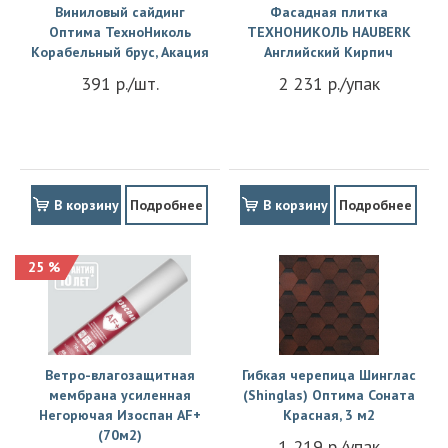
Виниловый сайдинг
Фасадная плитка
Оптима ТехноНиколь
ТЕХНОНИКОЛЬ HAUBERK
Корабельный брус, Акация
Английский Кирпич
391 р./шт.
2 231 р./упак
В корзину
Подробнее
В корзину
Подробнее
25 %
Ветро-влагозащитная
Гибкая черепица Шинглас
мембрана усиленная
(Shinglas) Оптима Соната
Негорючая Изоспан АF+
Красная, 3 м2
(70м2)
1 219 р./упак