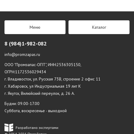
Меню
Каталог
8 (984)1-982-082
info@promzapas.ru
ООО "Промзапас-ОПТ", ИНН:2536305150,
ОГРН:1172536029434
г. Владивосток, ул. Русская 73В, строение 2 офис 11
г. Хабаровск, ул Индустриальная 19 лит К
г. Якутск, Вилюйский переулок, д. 26 А.
Будни: 09.00-17.00
Суббота, воскресенье - выходной
Разработано экспертами
© 2014-2026 ПромЗапас