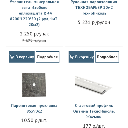
Утеплитель минеральная
Рулонная пароизоляция
вата Изобокс
ТЕХНОБАРЬЕР 10м2
Теплозащита R 44
ТехноНиколь
8200*1220*50 (2 рул, 1м3,
5 231 р./рулон
20м2)
2 250 р./упак
2 629 р./упак
В корзину
Подробнее
В корзину
Подробнее
Паронитовая прокладка
Стартовый профиль
85x90x2
Оптима ТехноНиколь,
Жасмин
10.50 р./шт.
177 р./шт.