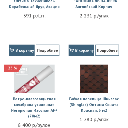
Оптима ТехноНиколь
ТЕХНОНИКОЛЬ HAUBERK
Корабельный брус, Акация
Английский Кирпич
391 р./шт.
2 231 р./упак
В корзину
Подробнее
В корзину
Подробнее
25 %
Ветро-влагозащитная
Гибкая черепица Шинглас
мембрана усиленная
(Shinglas) Оптима Соната
Негорючая Изоспан АF+
Красная, 3 м2
(70м2)
1 280 р./упак
8 400 р./рулон