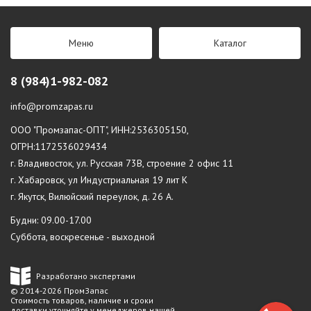
Меню
Каталог
8 (984)1-982-082
info@promzapas.ru
ООО "Промзапас-ОПТ", ИНН:2536305150,
ОГРН:1172536029434
г. Владивосток, ул. Русская 73В, строение 2 офис 11
г. Хабаровск, ул Индустриальная 19 лит К
г. Якутск, Вилюйский переулок, д. 26 А.
Будни: 09.00-17.00
Суббота, воскресенье - выходной
Разработано экспертами
© 2014-2026 ПромЗапас
Стоимость товаров, наличие и сроки
доставки уточняйте у менеджеров нашей