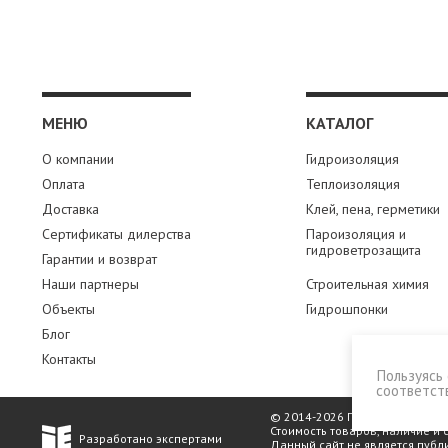
МЕНЮ
КАТАЛОГ
О компании
Гидроизоляция
Оплата
Теплоизоляция
Доставка
Клей, пена, герметики
Сертификаты дилерства
Пароизоляция и
гидроветрозащита
Гарантии и возврат
Наши партнеры
Строительная химия
Объекты
Гидрошпонки
Блог
Контакты
Пользуясь 
соответст
© 2014-2026 ПромЗапас
Стоимость товаров, наличие и
Разработано экспертами
Данный сайт не является публ