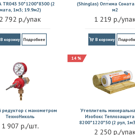
 TR043 50*1200*8300 (2
(Shinglas) Оптима Соната 
мата, 1м3; 19.9м2)
м2
2 792 р./упак
1 219 р./упа
В корзину
Подробнее
В корзину
Подроб
14 %
й редуктор с манометром
Утеплитель минеральна
ТехноНиколь
Изобокс Теплозащита 
8200*1220*50 (2 рул, 1м3
1 907 р./шт.
2 250 р./упа