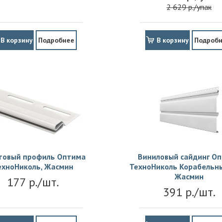
2 629 р./упак
В корзину
Подробнее
В корзину
Подроб
товый профиль Оптима
Виниловый сайдинг О
ехноНиколь, Жасмин
ТехноНиколь Корабельны
Жасмин
177 р./шт.
391 р./шт.