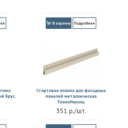
нее
В корзину
Подробнее
птима
Стартовая планка для фасадных
й брус,
панелей металлическая
ТехноНиколь
351 р./шт.