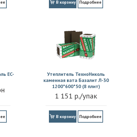
нее
В корзину
Подробнее
ль EC-
Утеплитель ТехноНиколь
каменная вата Базалит Л-30
1200*600*50 (8 плит)
он
1 151 р./упак
нее
В корзину
Подробнее