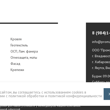
8 (984)1
Кровля
info@promz
Геотекстиль
ООО "Промз
ОСП, Лам. фанера
г. Владивос
Огнезащита, маты
г. Хабаровс
Фасад
г. Якутск, В
Крепежи
Будни: 09.0
Суббота, в
сайтом, вы соглашаетесь с использованием cookies в
вии с
политикой обработки и политикой конфиденциальности
.
 сроки доставки уточняйте у менеджеров нашей компании.
ичной офертой