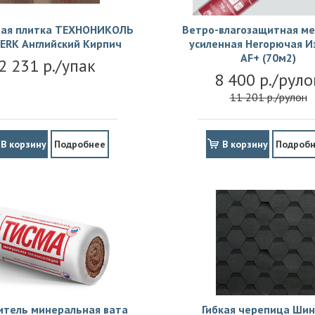
ая плитка ТЕХНОНИКОЛЬ
Ветро-влагозащитная м
ERK Английский Кирпич
усиленная Негорючая И
АF+ (70м2)
2 231 р./упак
8 400 р./руло
11 201 р./рулон
В корзину
Подробнее
В корзину
Подроб
итель минеральная вата
Гибкая черепица Шин