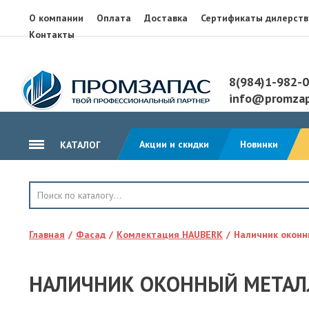
О компании
Оплата
Доставка
Сертификаты дилерств
Контакты
8(984)1-982-
info@promzap
Акции и скидки
Новинки
КАТАЛОГ
ГИДРОИЗОЛЯЦИЯ
КРОВЛЯ
Главная
Фасад
Комлектация HAUBERK
Наличник оконн
ТЕПЛОИЗОЛЯЦИЯ
ГЕОТЕКСТИЛЬ
НАЛИЧНИК ОКОННЫЙ МЕТАЛЛ
КЛЕЙ, ПЕНА, ГЕРМЕТИКИ
ОСП, ЛАМ. ФАНЕРА