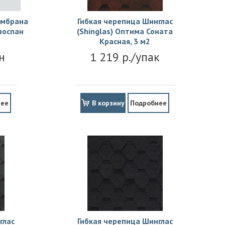
ембрана
Гибкая черепица Шинглас
зоспан
(Shinglas) Оптима Соната
Красная, 3 м2
н
1 219 р./упак
нее
В корзину
Подробнее
глас
Гибкая черепица Шинглас