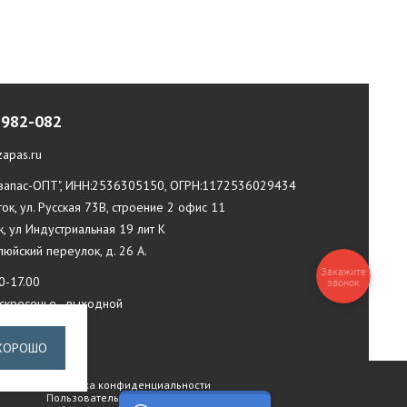
-982-082
apas.ru
апас-ОПТ", ИНН:2536305150, ОГРН:1172536029434
ток, ул. Русская 73В, строение 2 офис 11
к, ул Индустриальная 19 лит К
илюйский переулок, д. 26 А.
Закажите
0-17.00
звонок
оскресенье - выходной
ХОРОШО
Политика конфиденциальности
Пользовательское соглашение