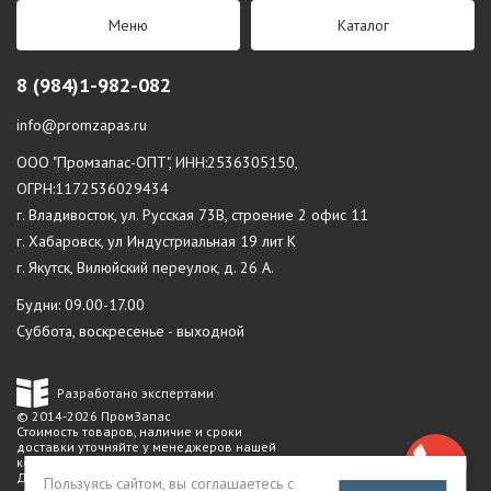
Меню
Каталог
8 (984)1-982-082
info@promzapas.ru
ООО "Промзапас-ОПТ", ИНН:2536305150,
ОГРН:1172536029434
г. Владивосток, ул. Русская 73В, строение 2 офис 11
г. Хабаровск, ул Индустриальная 19 лит К
г. Якутск, Вилюйский переулок, д. 26 А.
Будни: 09.00-17.00
Суббота, воскресенье - выходной
Разработано экспертами
© 2014-2026 ПромЗапас
Стоимость товаров, наличие и сроки
доставки уточняйте у менеджеров нашей
компании.
Данный сайт не является публичной
Пользуясь сайтом, вы соглашаетесь с