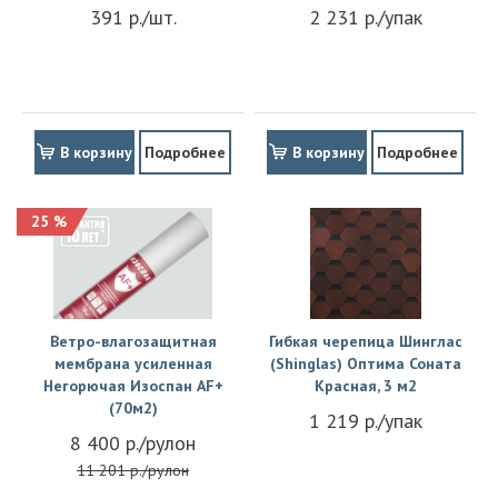
391 р./шт.
2 231 р./упак
В корзину
Подробнее
В корзину
Подробнее
25 %
Ветро-влагозащитная
Гибкая черепица Шинглас
мембрана усиленная
(Shinglas) Оптима Соната
Негорючая Изоспан АF+
Красная, 3 м2
(70м2)
1 219 р./упак
8 400 р./рулон
11 201 р./рулон