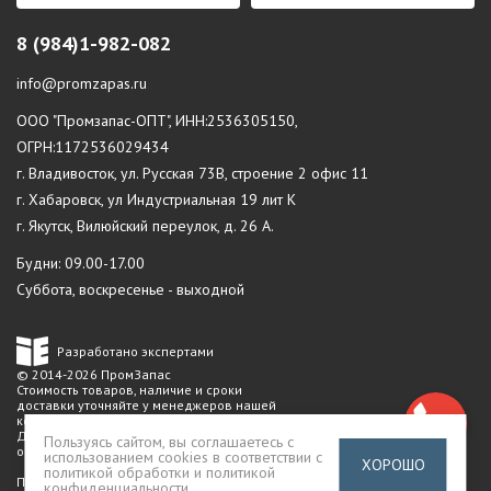
8 (984)1-982-082
info@promzapas.ru
ООО "Промзапас-ОПТ", ИНН:2536305150,
ОГРН:1172536029434
г. Владивосток, ул. Русская 73В, строение 2 офис 11
г. Хабаровск, ул Индустриальная 19 лит К
г. Якутск, Вилюйский переулок, д. 26 А.
Будни: 09.00-17.00
Суббота, воскресенье - выходной
Разработано экспертами
© 2014-2026 ПромЗапас
Стоимость товаров, наличие и сроки
доставки уточняйте у менеджеров нашей
компании.
Данный сайт не является публичной
Пользуясь сайтом, вы соглашаетесь с
офертой
использованием cookies в соответствии с
ХОРОШО
политикой обработки и политикой
Политика конфиденциальности
конфиденциальности
.