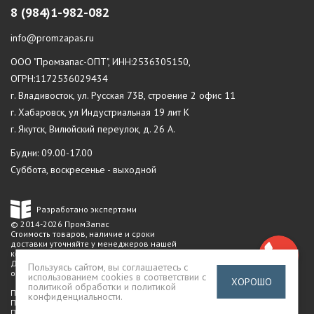
8 (984)1-982-082
info@promzapas.ru
ООО "Промзапас-ОПТ", ИНН:2536305150,
ОГРН:1172536029434
г. Владивосток, ул. Русская 73В, строение 2 офис 11
г. Хабаровск, ул Индустриальная 19 лит К
г. Якутск, Вилюйский переулок, д. 26 А.
Будни: 09.00-17.00
Суббота, воскресенье - выходной
Разработано экспертами
© 2014-2026 ПромЗапас
Стоимость товаров, наличие и сроки
доставки уточняйте у менеджеров нашей
компании.
Данный сайт не является публичной
Пользуясь сайтом, вы соглашаетесь с
офертой
использованием cookies в соответствии с
ХОРОШО
политикой обработки и политикой
Политика конфиденциальности
конфиденциальности
.
Пользовательское соглашение
Публичная оферта