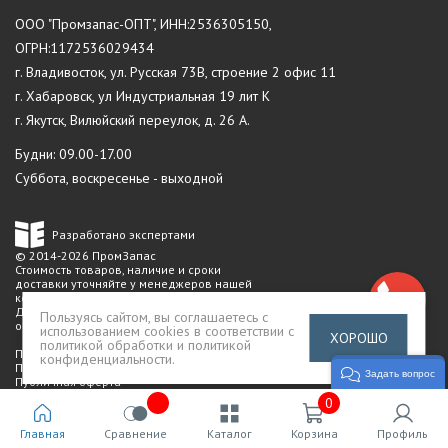
ООО "Промзапас-ОПТ", ИНН:2536305150,
ОГРН:1172536029434
г. Владивосток, ул. Русская 73В, строение 2 офис 11
г. Хабаровск, ул Индустриальная 19 лит К
г. Якутск, Вилюйский переулок, д. 26 А.
Будни: 09.00-17.00
Суббота, воскресенье - выходной
Разработано экспертами
© 2014-2026 ПромЗапас
Стоимость товаров, наличие и сроки
доставки уточняйте у менеджеров нашей
компании.
Данный сайт не является публичной
Пользуясь сайтом, вы соглашаетесь с
офертой
использованием cookies в соответствии с
ХОРОШО
политикой обработки и политикой
Политика конфиденциальности
конфиденциальности
.
Пользовательское соглашение
Задать вопрос
Публичная оферта
0
Главная
Сравнение
Каталог
Корзина
Профиль