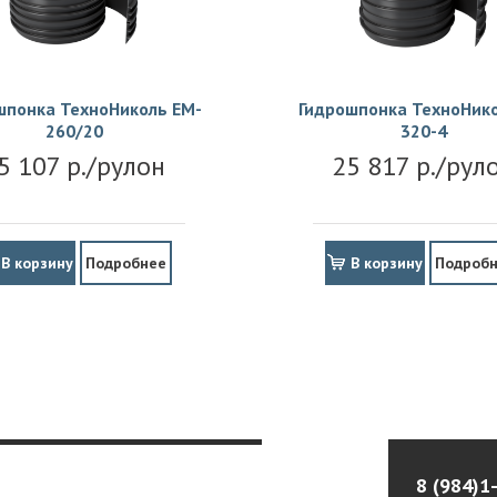
шпонка ТехноНиколь EM-
Гидрошпонка ТехноНико
260/20
320-4
5 107 р./рулон
25 817 р./рул
В корзину
Подробнее
В корзину
Подроб
8 (984)1