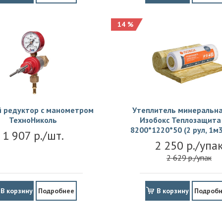
14 %
й редуктор с манометром
Утеплитель минеральна
ТехноНиколь
Изобокс Теплозащита 
8200*1220*50 (2 рул, 1м3
1 907 р./шт.
2 250 р./упа
2 629 р./упак
В корзину
Подробнее
В корзину
Подроб