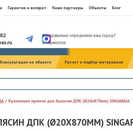
а
Гарантии и возврат
Наши партнеры
Объекты
Блог
082
Мы правильно определили ваш город?
as.ru
Владивосток
Консультации на объекте
Расчет и подбор материалов
JA
Крепление прямое для балясин ДПК (Ø20х870мм) SINGARAJA
ЯСИН ДПК (Ø20Х870ММ) SINGA