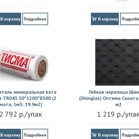
В корзину
Подробнее
В корзину
Подроб
итель минеральная вата
Гибкая черепица Шин
 TR043 50*1200*8300 (2
(Shinglas) Оптима Соната 
мата, 1м3; 19.9м2)
м2
2 792 р./упак
1 219 р./упа
В корзину
Подробнее
В корзину
Подроб