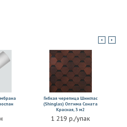
ембрана
Гибкая черепица Шинглас
зоспан
(Shinglas) Оптима Соната
Красная, 3 м2
н
1 219 р./упак