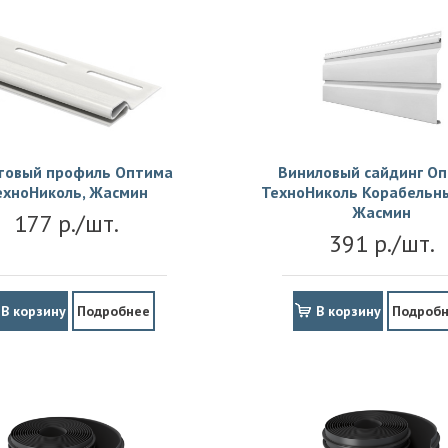
товый профиль Оптима
Виниловый сайдинг О
ехноНиколь, Жасмин
ТехноНиколь Корабельны
Жасмин
177 р./шт.
391 р./шт.
В корзину
Подробнее
В корзину
Подроб