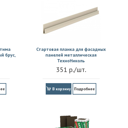
птима
Стартовая планка для фасадных
й брус,
панелей металлическая
ТехноНиколь
351 р./шт.
нее
В корзину
Подробнее