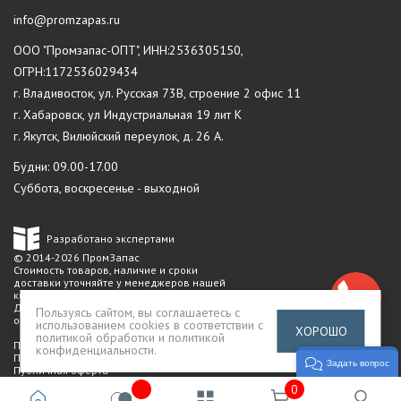
info@promzapas.ru
ООО "Промзапас-ОПТ", ИНН:2536305150,
ОГРН:1172536029434
г. Владивосток, ул. Русская 73В, строение 2 офис 11
г. Хабаровск, ул Индустриальная 19 лит К
г. Якутск, Вилюйский переулок, д. 26 А.
Будни: 09.00-17.00
Суббота, воскресенье - выходной
Разработано экспертами
© 2014-2026 ПромЗапас
Стоимость товаров, наличие и сроки
доставки уточняйте у менеджеров нашей
компании.
Данный сайт не является публичной
Пользуясь сайтом, вы соглашаетесь с
офертой
использованием cookies в соответствии с
ХОРОШО
политикой обработки и политикой
Политика конфиденциальности
конфиденциальности
.
Пользовательское соглашение
Задать вопрос
Публичная оферта
0