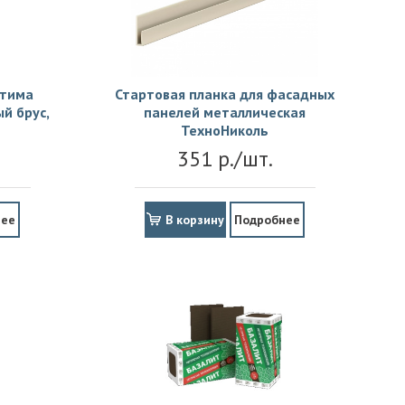
птима
Стартовая планка для фасадных
й брус,
панелей металлическая
ТехноНиколь
351 р./шт.
нее
В корзину
Подробнее