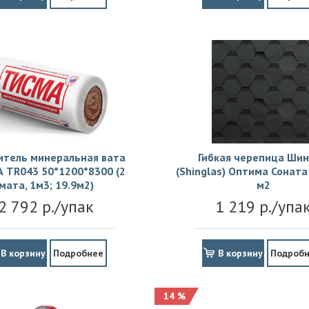
итель минеральная вата
Гибкая черепица Шин
 TR043 50*1200*8300 (2
(Shinglas) Оптима Соната 
мата, 1м3; 19.9м2)
м2
2 792 р./упак
1 219 р./упа
В корзину
Подробнее
В корзину
Подроб
14 %