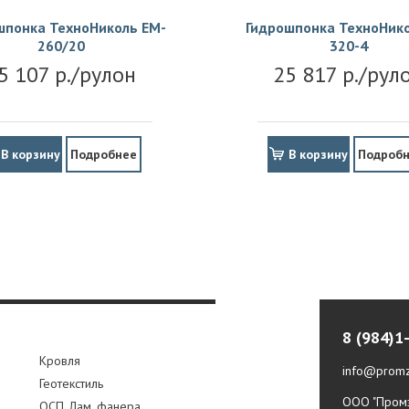
шпонка ТехноНиколь EM-
Гидрошпонка ТехноНико
260/20
320-4
5 107 р./рулон
25 817 р./рул
В корзину
Подробнее
В корзину
Подроб
8 (984)1
Кровля
info@promz
Геотекстиль
ООО "Промз
ОСП, Лам. фанера