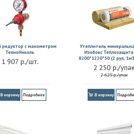
й редуктор с манометром
Утеплитель минеральна
ТехноНиколь
Изобокс Теплозащита 
8200*1220*50 (2 рул, 1м3
1 907 р./шт.
2 250 р./упа
2 629 р./упак
В корзину
Подробнее
В корзину
Подроб