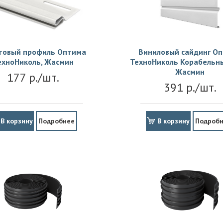
товый профиль Оптима
Виниловый сайдинг О
ехноНиколь, Жасмин
ТехноНиколь Корабельны
Жасмин
177 р./шт.
391 р./шт.
В корзину
Подробнее
В корзину
Подроб