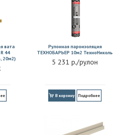
я вата
Рулонная пароизоляция
R 44
ТЕХНОБАРЬЕР 10м2 ТехноНиколь
, 20м2)
5 231 р./рулон
к
нее
В корзину
Подробнее