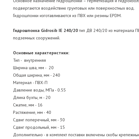
Основное назначение гидрошпонки – герметизация и гидроизол
подвергаются воздействию грунтовых или поверхностных вод.
Гидрошпонки изготавливаются из ПВХ или резины EPDM.
Гидрошпонка Gidrosib IE 240/20
тип ДВ 240/20 из материала П
подземных сооружений.
Основные характеристики:
Тип - внутренняя
Ширина шва, мм - 20
Общая ширина, мм - 240
Материал - ПВХ-П
Давление воды, МПа - 0.55
Длина бухты, м - 20
Сжатие, мм - 16
Растяжение, мм - 40
Сдвиг поперечный, мм - 30
Сдвиг продольный, мм - 15
Дополнительно - в комплект поставки включены скобы крепежные 