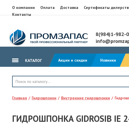
О компании
Оплата
Доставка
Сертификаты дилерств
Контакты
8(984)1-982-
info@promzap
Акции и скидки
Новинки
КАТАЛОГ
ГИДРОИЗОЛЯЦИЯ
КРОВЛЯ
Главная
Гидрошпонки
Внутренние гидрошпонки
Гидрошп
ТЕПЛОИЗОЛЯЦИЯ
ГЕОТЕКСТИЛЬ
ГИДРОШПОНКА GIDROSIB IE 2
КЛЕЙ, ПЕНА, ГЕРМЕТИКИ
ОСП, ЛАМ. ФАНЕРА