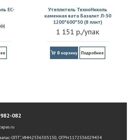
ль EC-
Утеплитель ТехноНиколь
каменная вата Базалит Л-30
1200*600*50 (8 плит)
он
1 151 р./упак
нее
В корзину
Подробнее
-982-082
apas.ru
апас-ОПТ", ИНН:2536305150, ОГРН:1172536029434