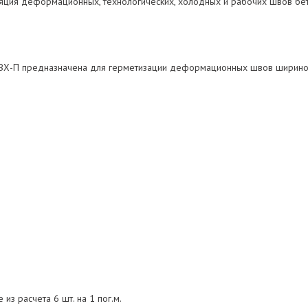
яция деформационных, технологических, холодных и рабочих швов бет
ВХ-П предназначена для герметизации деформационных швов шириной
из расчета 6 шт. на 1 пог.м.