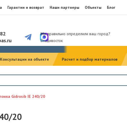
а
Гарантии и возврат
Наши партнеры
Объекты
Блог
082
Мы правильно определили ваш город?
as.ru
Владивосток
Консультации на объекте
Расчет и подбор материалов
онка Gidrosib IE 240/20
40/20