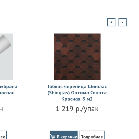
ембрана
Гибкая черепица Шинглас
зоспан
(Shinglas) Оптима Соната
Красная, 3 м2
н
1 219 р./упак
нее
В корзину
Подробнее