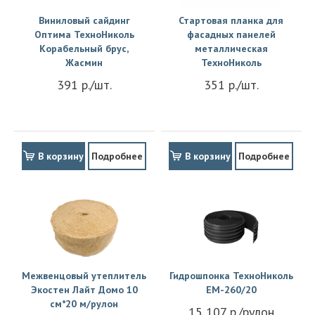
Виниловый сайдинг
Стартовая планка для
Оптима ТехноНиколь
фасадных панелей
Корабельный брус,
металлическая
Жасмин
ТехноНиколь
391 р./шт.
351 р./шт.
В корзину
Подробнее
В корзину
Подробнее
Межвенцовый утеплитель
Гидрошпонка ТехноНиколь
Экостен Лайт Домо 10
EM-260/20
см*20 м/рулон
15 107 р./рулон