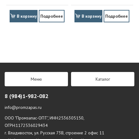
В корзину
Подробнее
В корзину
Подробнее
Меню
Каталог
8 (984)1-982-082
info@promzapas.ru
ООО "Промзапас-ОПТ", ИНН:2536305150,
ОГРН:1172536029434
г. Владивосток, ул. Русская 73В, строение 2 офис 11