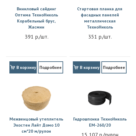
Виниловый сайдинг
Стартовая планка для
Оптима ТехноНиколь
фасадных панелей
Корабельный брус,
металлическая
Жасмин
ТехноНиколь
391 р./шт.
351 р./шт.
В корзину
Подробнее
В корзину
Подробнее
Межвенцовый утеплитель
Гидрошпонка ТехноНиколь
Экостен Лайт Домо 10
EM-260/20
см*20 м/рулон
15 107 р./рулон