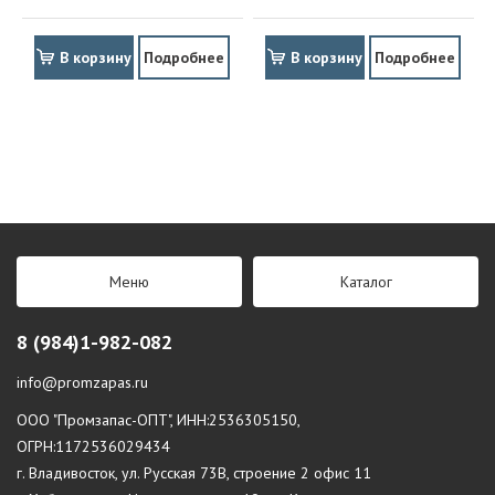
В корзину
Подробнее
В корзину
Подробнее
Меню
Каталог
8 (984)1-982-082
info@promzapas.ru
ООО "Промзапас-ОПТ", ИНН:2536305150,
ОГРН:1172536029434
г. Владивосток, ул. Русская 73В, строение 2 офис 11