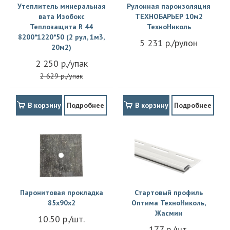
Утеплитель минеральная
Рулонная пароизоляция
вата Изобокс
ТЕХНОБАРЬЕР 10м2
Теплозащита R 44
ТехноНиколь
8200*1220*50 (2 рул, 1м3,
5 231 р./рулон
20м2)
2 250 р./упак
2 629 р./упак
В корзину
Подробнее
В корзину
Подробнее
Паронитовая прокладка
Стартовый профиль
85x90x2
Оптима ТехноНиколь,
Жасмин
10.50 р./шт.
177 р./шт.