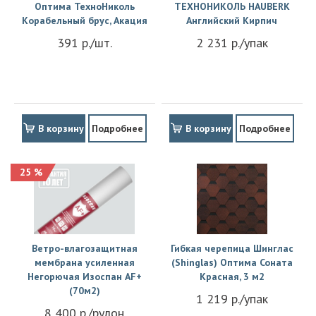
Оптима ТехноНиколь
ТЕХНОНИКОЛЬ HAUBERK
Корабельный брус, Акация
Английский Кирпич
391 р./шт.
2 231 р./упак
В корзину
Подробнее
В корзину
Подробнее
25 %
Ветро-влагозащитная
Гибкая черепица Шинглас
мембрана усиленная
(Shinglas) Оптима Соната
Негорючая Изоспан АF+
Красная, 3 м2
(70м2)
1 219 р./упак
8 400 р./рулон