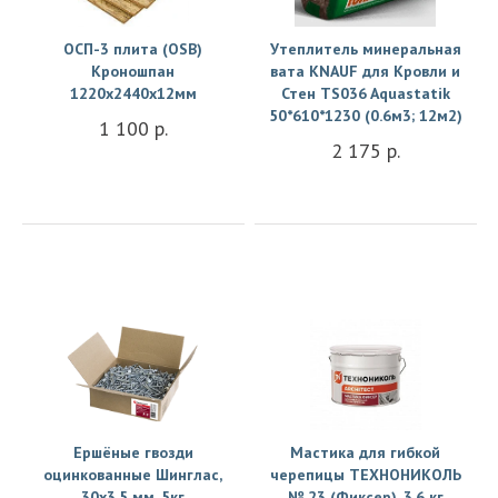
Купить
Купить
ОСП-3 плита (OSB)
Утеплитель минеральная
Кроношпан
вата KNAUF для Кровли и
1220х2440х12мм
Стен TS036 Aquastatik
50*610*1230 (0.6м3; 12м2)
1 100 р.
2 175 р.
Купить
Купить
Ершёные гвозди
Мастика для гибкой
оцинкованные Шинглас,
черепицы ТЕХНОНИКОЛЬ
30х3.5 мм, 5кг
№ 23 (Фиксер), 3.6 кг