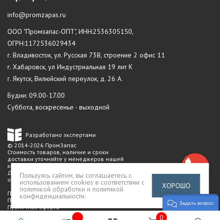
info@promzapas.ru
ООО "Промзапас-ОПТ", ИНН:2536305150,
ОГРН:1172536029434
г. Владивосток, ул. Русская 73В, строение 2 офис 11
г. Хабаровск, ул Индустриальная 19 лит К
г. Якутск, Вилюйский переулок, д. 26 А.
Будни: 09.00-17.00
Суббота, воскресенье - выходной
Разработано экспертами
© 2014-2026 ПромЗапас
Стоимость товаров, наличие и сроки
доставки уточняйте у менеджеров нашей
компании.
Данный сайт не является публичной
Пользуясь сайтом, вы соглашаетесь с
офертой
использованием cookies в соответствии с
ХОРОШО
политикой обработки и политикой
Политика конфиденциальности
конфиденциальности
.
Пользовательское соглашение
Задать вопрос
Публичная оферта
0