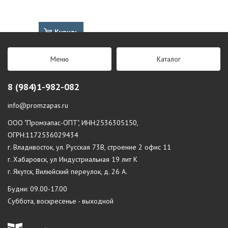
Купить
Меню
Каталог
8 (984)1-982-082
info@promzapas.ru
ООО "Промзапас-ОПТ", ИНН:2536305150,
ОГРН:1172536029434
г. Владивосток, ул. Русская 73В, строение 2 офис 11
г. Хабаровск, ул Индустриальная 19 лит К
г. Якутск, Вилюйский переулок, д. 26 А.
Будни: 09.00-17.00
Суббота, воскресенье - выходной