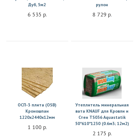
Дуб, 5м2
рулон
6 535 р.
8 729 р.
Купить
Купить
ОСП-3 плита (OSB)
Утеплитель минеральная
Кроношпан
вата KNAUF для Кровли и
1220х2440х12мм
Стен TS036 Aquastatik
50*610*1230 (0.6м3; 12м2)
1 100 р.
2 175 р.