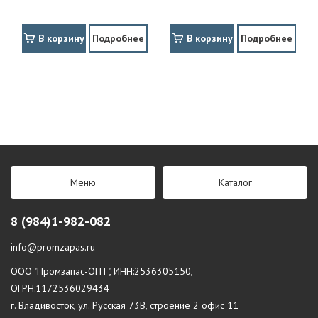
В корзину
Подробнее
В корзину
Подробнее
Меню
Каталог
8 (984)1-982-082
info@promzapas.ru
ООО "Промзапас-ОПТ", ИНН:2536305150,
ОГРН:1172536029434
г. Владивосток, ул. Русская 73В, строение 2 офис 11