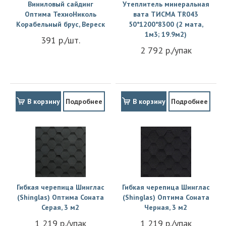
Виниловый сайдинг
Утеплитель минеральная
Оптима ТехноНиколь
вата ТИСМА TR043
Корабельный брус, Вереск
50*1200*8300 (2 мата,
1м3; 19.9м2)
391 р./шт.
2 792 р./упак
В корзину
Подробнее
В корзину
Подробнее
Гибкая черепица Шинглас
Гибкая черепица Шинглас
(Shinglas) Оптима Соната
(Shinglas) Оптима Соната
Серая, 3 м2
Черная, 3 м2
1 219 р./упак
1 219 р./упак