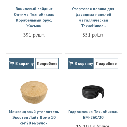
Виниловый сайдинг
Стартовая планка для
Оптима ТехноНиколь
фасадных панелей
Корабельный брус,
металлическая
Жасмин
ТехноНиколь
391 р./шт.
351 р./шт.
В корзину
Подробнее
В корзину
Подробнее
Межвенцовый утеплитель
Гидрошпонка ТехноНиколь
Экостен Лайт Домо 10
EM-260/20
см*20 м/рулон
15 107 р./рулон