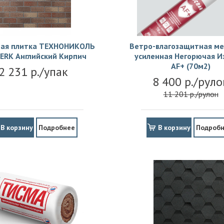
ая плитка ТЕХНОНИКОЛЬ
Ветро-влагозащитная м
ERK Английский Кирпич
усиленная Негорючая И
АF+ (70м2)
2 231 р./упак
8 400 р./руло
11 201 р./рулон
В корзину
Подробнее
В корзину
Подроб