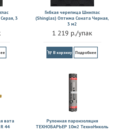
глас
Гибкая черепица Шинглас
Серая, 3
(Shinglas) Оптима Соната Черная,
3 м2
к
1 219 р./упак
нее
В корзину
Подробнее
я вата
Рулонная пароизоляция
R 44
ТЕХНОБАРЬЕР 10м2 ТехноНиколь