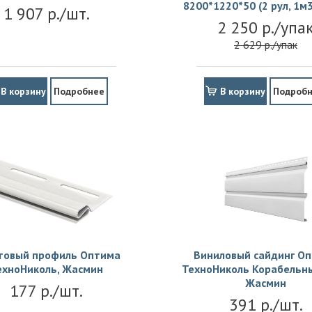
8200*1220*50 (2 рул, 1м3
1 907 р./шт.
2 250 р./упа
2 629 р./упак
В корзину
Подробнее
В корзину
Подроб
товый профиль Оптима
Виниловый сайдинг О
ехноНиколь, Жасмин
ТехноНиколь Корабельны
Жасмин
177 р./шт.
391 р./шт.