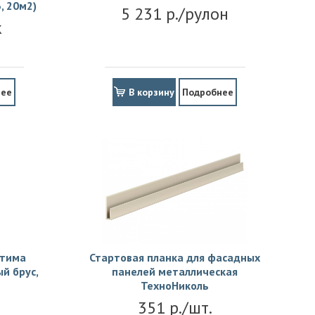
, 20м2)
5 231 р./рулон
к
нее
В корзину
Подробнее
птима
Стартовая планка для фасадных
й брус,
панелей металлическая
ТехноНиколь
351 р./шт.