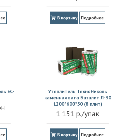
нее
В корзину
Подробнее
ль EC-
Утеплитель ТехноНиколь
каменная вата Базалит Л-30
1200*600*50 (8 плит)
он
1 151 р./упак
нее
В корзину
Подробнее