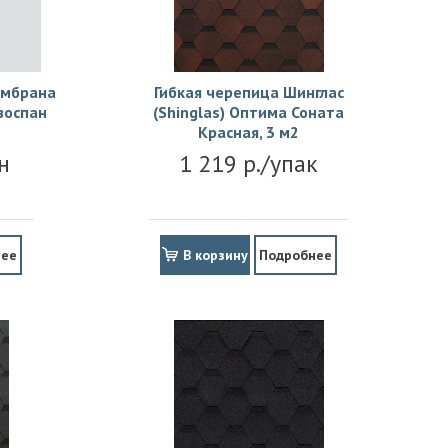
ембрана
Гибкая черепица Шинглас
зоспан
(Shinglas) Оптима Соната
Красная, 3 м2
н
1 219 р./упак
нее
В корзину
Подробнее