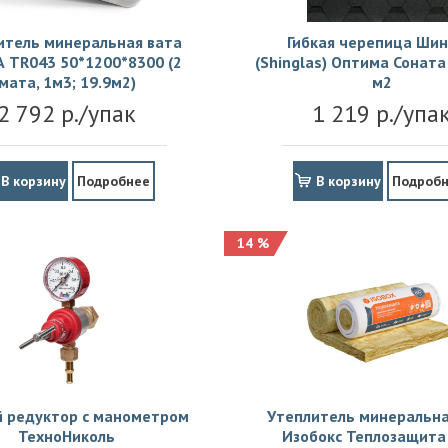
итель минеральная вата
Гибкая черепица Шин
 TR043 50*1200*8300 (2
(Shinglas) Оптима Соната 
мата, 1м3; 19.9м2)
м2
2 792 р./упак
1 219 р./упа
В корзину
Подробнее
В корзину
Подроб
14 %
й редуктор с манометром
Утеплитель минеральна
ТехноНиколь
Изобокс Теплозащита 