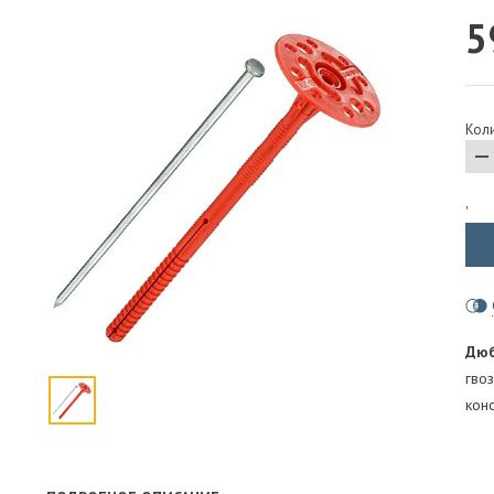
5
ПАРОИЗОЛЯЦИЯ И ГИДРОВЕТРОЗАЩИТА
ОГНЕЗАЩИТА, МАТЫ
ФАСАД
Коли
СТРОИТЕЛЬНАЯ ХИМИЯ
КРЕПЕЖИ
ГИДРОШПОНКИ
'
Дюб
гво
кон