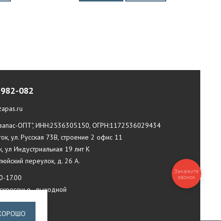
-982-082
apas.ru
апас-ОПТ", ИНН:2536305150, ОГРН:1172536029434
ток, ул. Русская 73В, строение 2 офис 11
к, ул Индустриальная 19 лит К
илюйский переулок, д. 26 А.
Закажите
0-17.00
звонок
оскресенье - выходной
ХОРОШО