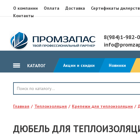
О компании
Оплата
Доставка
Сертификаты дилерств
Контакты
8(984)1-982-
info@promzap
Акции и скидки
Новинки
КАТАЛОГ
ГИДРОИЗОЛЯЦИЯ
КРОВЛЯ
Главная
Теплоизоляция
Крепежи для теплоизоляции
ТЕПЛОИЗОЛЯЦИЯ
ГЕОТЕКСТИЛЬ
ДЮБЕЛЬ ДЛЯ ТЕПЛОИЗОЛЯЦИИ
КЛЕЙ, ПЕНА, ГЕРМЕТИКИ
ОСП, ЛАМ. ФАНЕРА