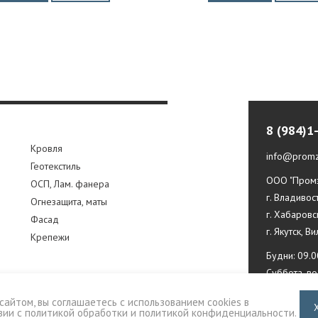
8 (984)1
Кровля
info@promz
Геотекстиль
ООО "Промз
ОСП, Лам. фанера
г. Владивос
Огнезащита, маты
г. Хабаровс
Фасад
г. Якутск, В
Крепежи
Будни: 09.0
Суббота, в
сайтом, вы соглашаетесь с использованием cookies в
вии с
политикой обработки и политикой конфиденциальности
.