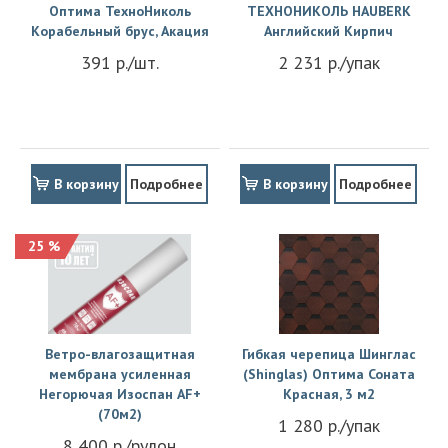
Оптима ТехноНиколь
ТЕХНОНИКОЛЬ HAUBERK
Корабельный брус, Акация
Английский Кирпич
391 р./шт.
2 231 р./упак
В корзину
Подробнее
В корзину
Подробнее
25 %
Ветро-влагозащитная
Гибкая черепица Шинглас
мембрана усиленная
(Shinglas) Оптима Соната
Негорючая Изоспан АF+
Красная, 3 м2
(70м2)
1 280 р./упак
8 400 р./рулон