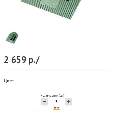
2 659 р./
Цвет
Количество (шт)
или
Шт