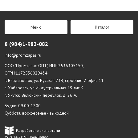
Меню
Каталог
8 (984)1-982-082
info@promzapas.ru
ООО "Промзапас-ОПТ", ИНН:2536305150,
ОГРН:1172536029434
г. Владивосток, ул. Русская 73В, строение 2 офис 11
г. Хабаровск, ул Индустриальная 19 лит К
г. Якутск, Вилюйский переулок, д. 26 А.
Будни: 09.00-17.00
Суббота, воскресенье - выходной
Разработано экспертами
© 2014-2026 ПромЗапас