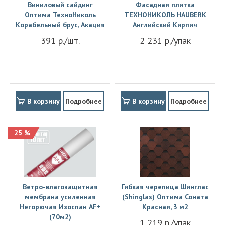
Виниловый сайдинг
Фасадная плитка
Оптима ТехноНиколь
ТЕХНОНИКОЛЬ HAUBERK
Корабельный брус, Акация
Английский Кирпич
391 р./шт.
2 231 р./упак
В корзину
Подробнее
В корзину
Подробнее
25 %
Ветро-влагозащитная
Гибкая черепица Шинглас
мембрана усиленная
(Shinglas) Оптима Соната
Негорючая Изоспан АF+
Красная, 3 м2
(70м2)
1 219 р./упак